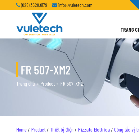
(028).3620.8179
info@vuletech.com
TRANG C
FR 507-XM2
Trang chủ
»
Product
»
FR 507-XM2
Home
/
Product
/
Thiết bị điện
/
Pizzato Elettrica
/
Công tắc vị tr