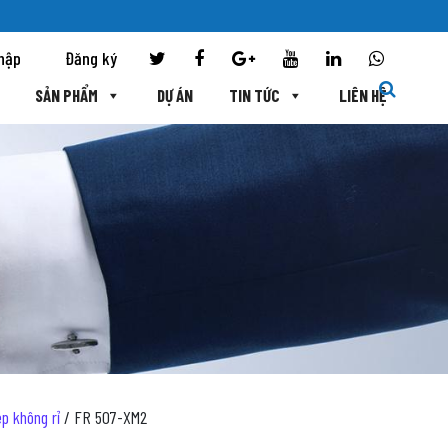
hập
Đăng ký
SẢN PHẨM
DỰ ÁN
TIN TỨC
LIÊN HỆ
p không rỉ
/ FR 507-XM2