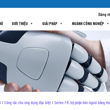
Đăng n
HỦ
GIỚI THIỆU
GIẢI PHÁP
NGÀNH CÔNG NGHIỆP
í
/
Công tắc cho ứng dụng đặc biệt
/
Series FR, bộ phận bên ngoài bằng thé