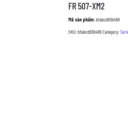
FR 507-XM2
Mã sản phẩm:
bfabcd93b499
SKU:
bfabcd93b499
Category:
Seri