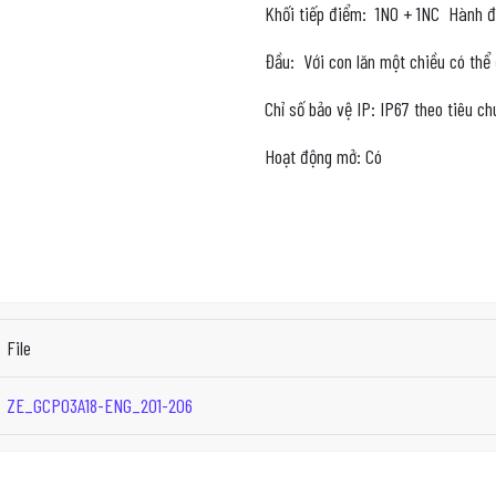
Khối tiếp điểm: 1NO + 1NC Hành đ
Đầu: Với con lăn một chiều có thể 
Chỉ số bảo vệ IP: IP67 theo tiêu c
Hoạt động mở: Có
File
ZE_GCP03A18-ENG_201-206