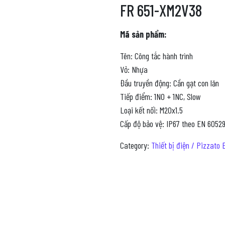
FR 651-XM2V38
Mã sản phẩm:
Tên: Công tắc hành trình
Vỏ: Nhựa
Đầu truyền động: Cần gạt con lăn
Tiếp điểm: 1NO + 1NC, Slow
Loại kết nối: M20x1.5
Cấp độ bảo vệ: IP67 theo EN 60529
Category:
Thiết bị điện / Pizzato E