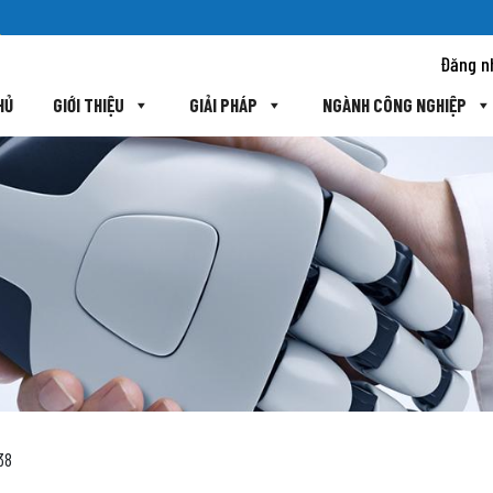
Đăng n
HỦ
GIỚI THIỆU
GIẢI PHÁP
NGÀNH CÔNG NGHIỆP
38