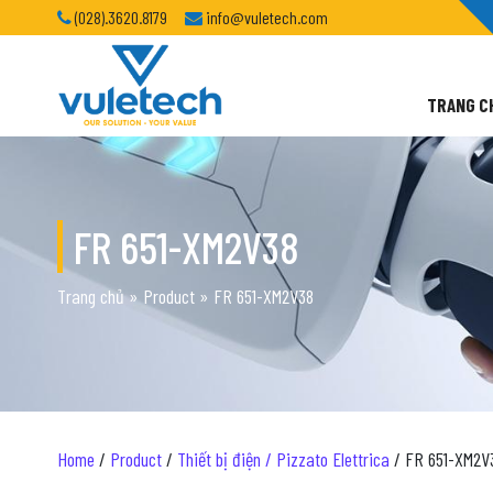
(028).3620.8179
info@vuletech.com
TRANG C
FR 651-XM2V38
Trang chủ
»
Product
»
FR 651-XM2V38
Home
/
Product
/
Thiết bị điện / Pizzato Elettrica
/ FR 651-XM2V