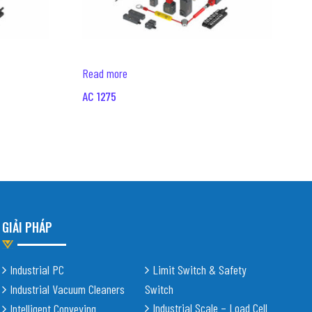
Read more
AC 1275
GIẢI PHÁP
Industrial PC
Limit Switch & Safety
Industrial Vacuum Cleaners
Switch
Industrial Scale – Load Cell
Intelligent Conveying