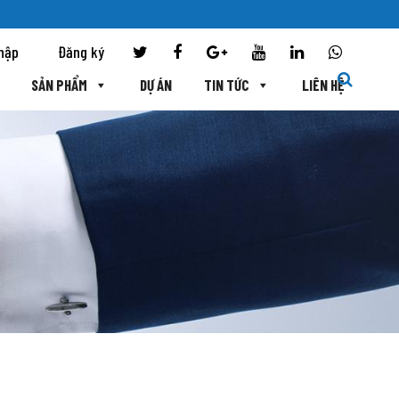
hập
Đăng ký
SẢN PHẨM
DỰ ÁN
TIN TỨC
LIÊN HỆ