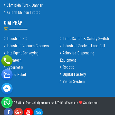
Cảm biến Turck Banner
Xi lanh khí nén Protec
GIẢI PHÁP
Industrial PC
Limit Switch & Safety Switch
Industrial Vacuum Cleaners
Industrial Scale – Load Cell
Intelligent Conveying
Adhevise Dispensing
Shiratech
Equipment
Robotic
Cybernetik
Digital Factory
Mobile Robot
Vision System
© 2026 Vũ Lê Tech . All rights reserved.
Thiết kế website
Southteam
Zalo