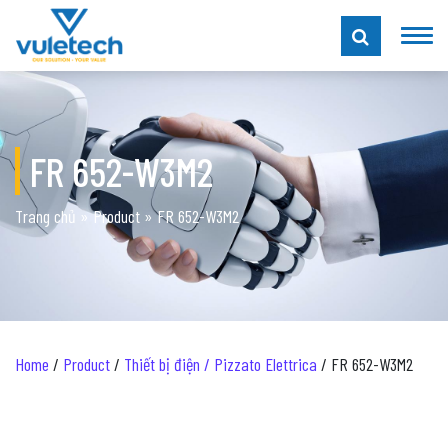
FR 652-W3M2
Trang chủ
»
Product
»
FR 652-W3M2
Home
/
Product
/
Thiết bị điện / Pizzato Elettrica
/ FR 652-W3M2