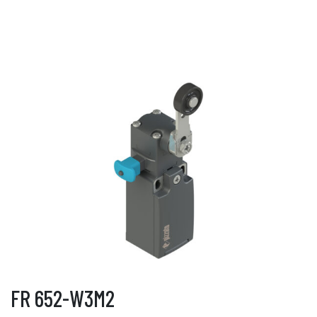
FR 652-W3M2