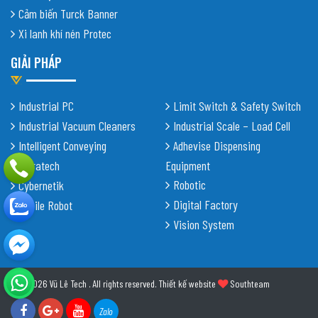
Cảm biến Turck Banner
Xi lanh khí nén Protec
GIẢI PHÁP
Industrial PC
Limit Switch & Safety Switch
Industrial Vacuum Cleaners
Industrial Scale – Load Cell
Intelligent Conveying
Adhevise Dispensing
Shiratech
Equipment
Robotic
Cybernetik
Digital Factory
Mobile Robot
Vision System
© 2026 Vũ Lê Tech . All rights reserved.
Thiết kế website
Southteam
Zalo