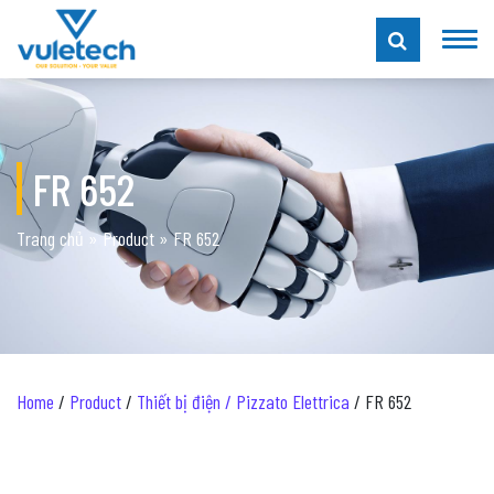
FR 652
Trang chủ
»
Product
»
FR 652
Home
/
Product
/
Thiết bị điện / Pizzato Elettrica
/ FR 652