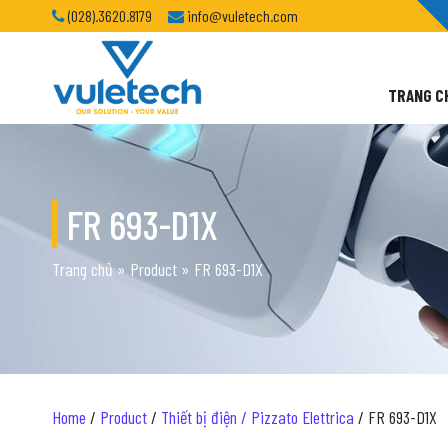
(028).3620.8179
info@vuletech.com
TRANG C
FR 693-D1X
Trang chủ
»
Product
»
FR 693-D1X
Home
/
Product
/
Thiết bị điện / Pizzato Elettrica
/ FR 693-D1X