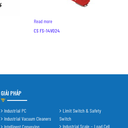
Read more
CS FS-14V024
GIẢI PHÁP
Industrial PC
Limit Switch & Safety
Industrial Vacuum Cleaners
Switch
Industrial Scale – Load Cell
Intelligent Conveying