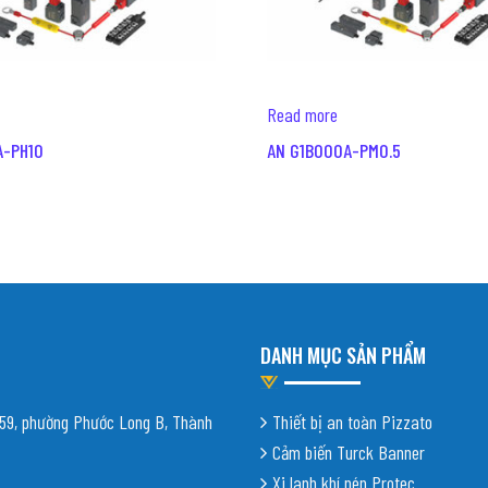
Read more
A-PH10
AN G1B000A-PM0.5
DANH MỤC SẢN PHẨM
9, phường Phước Long B, Thành
Thiết bị an toàn Pizzato
Cảm biến Turck Banner
Xi lanh khí nén Protec