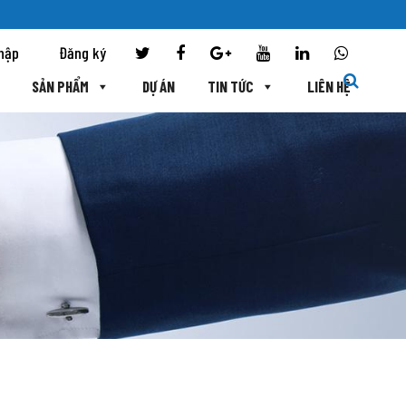
hập
Đăng ký
SẢN PHẨM
DỰ ÁN
TIN TỨC
LIÊN HỆ