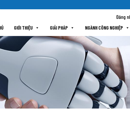
Đăng n
HỦ
GIỚI THIỆU
GIẢI PHÁP
NGÀNH CÔNG NGHIỆP