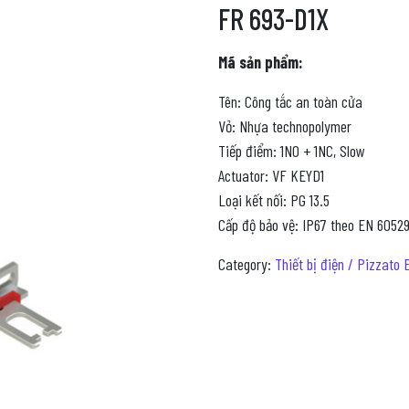
FR 693-D1X
Mã sản phẩm:
Tên: Công tắc an toàn cửa
Vỏ: Nhựa technopolymer
Tiếp điểm: 1NO + 1NC, Slow
Actuator: VF KEYD1
Loại kết nối: PG 13.5
Cấp độ bảo vệ: IP67 theo EN 60529
Category:
Thiết bị điện / Pizzato E