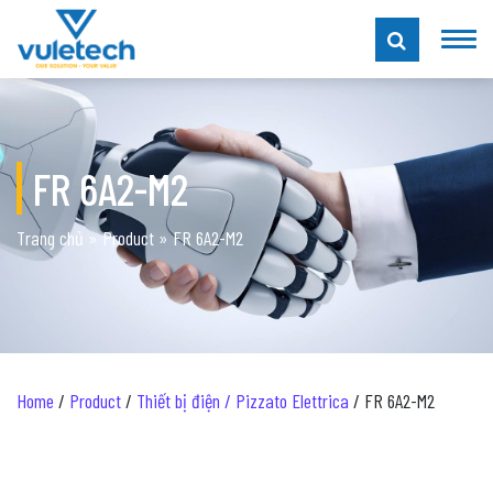
FR 6A2-M2
Trang chủ
»
Product
»
FR 6A2-M2
Home
/
Product
/
Thiết bị điện / Pizzato Elettrica
/ FR 6A2-M2