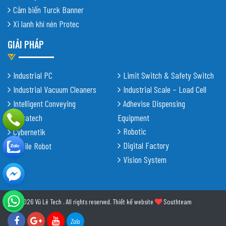
Cảm biến Turck Banner
Xi lanh khí nén Protec
GIẢI PHÁP
Industrial PC
Limit Switch & Safety Switch
Industrial Vacuum Cleaners
Industrial Scale – Load Cell
Intelligent Conveying
Adhevise Dispensing
Shiratech
Equipment
Robotic
Cybernetik
Digital Factory
Mobile Robot
Vision System
© 2026 Vũ Lê Tech . All rights reserved.
Thiết kế website
Southteam
Zalo