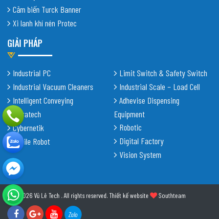
Cảm biến Turck Banner
Xi lanh khí nén Protec
GIẢI PHÁP
Industrial PC
Limit Switch & Safety Switch
Industrial Vacuum Cleaners
Industrial Scale – Load Cell
Intelligent Conveying
Adhevise Dispensing
Shiratech
Equipment
Robotic
Cybernetik
Digital Factory
Mobile Robot
Vision System
© 2026 Vũ Lê Tech . All rights reserved.
Thiết kế website
Southteam
Zalo