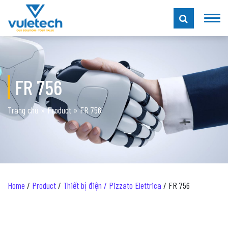
FR 756
Trang chủ
»
Product
»
FR 756
Home
/
Product
/
Thiết bị điện / Pizzato Elettrica
/ FR 756