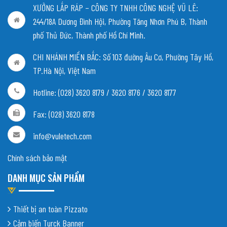
XƯỞNG LẮP RÁP – CÔNG TY TNHH CÔNG NGHỆ VŨ LÊ:
244/18A Dương Đình Hội, Phường Tăng Nhơn Phú B, Thành
phố Thủ Đức, Thành phố Hồ Chí Minh.
CHI NHÁNH MIỀN BẮC:
Số 103 đường Âu Cơ, Phường Tây Hồ,
TP.Hà Nội, Việt Nam
Hotline: (028) 3620 8179 / 3620 8176 / 3620 8177
Fax: (028) 3620 8178
info@vuletech.com
Chính sách bảo mật
DANH MỤC SẢN PHẨM
Thiết bị an toàn Pizzato
Cảm biến Turck Banner