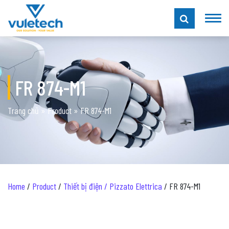
FR 874-M1
Trang chủ
»
Product
»
FR 874-M1
Home
/
Product
/
Thiết bị điện / Pizzato Elettrica
/ FR 874-M1