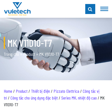
MK V11D10-T7
Trang chủ
»
Product
»
MK V11D10-T7
Home
/
Product
/
Thiết bị điện
/
Pizzato Elettrica
/
Công tắc vị
trí
/
Công tắc cho ứng dụng đặc biệt
/
Series MK, nhiệt độ cao
/ MK
V11D10-T7