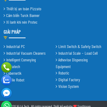
Thiết bị an toàn Pizzato
Cảm biến Turck Banner
Xi lanh khí nén Protec
GIẢI PHÁP
Industrial PC
Limit Switch & Safety Switch
Industrial Vacuum Cleaners
Industrial Scale – Load Cell
Intelligent Conveying
Adhevise Dispensing
Shiratech
Equipment
Robotic
Cybernetik
Digital Factory
Mobile Robot
Vision System
© 2026 Vũ Lê Tech . All rights reserved.
Thiết kế website
Southteam