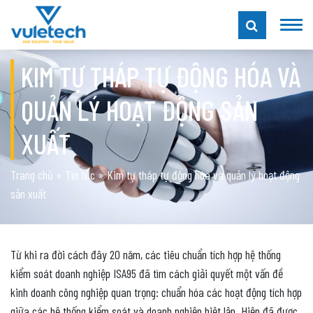
KIM TỰ THÁP TỰ ĐỘNG HÓA VÀ
QUẢN LÝ HOẠT ĐỘNG SẢN
XUẤT
Trang chủ
»
Tin tức
»
Kim tự tháp tự động hóa và quản lý hoạt động
sản xuất
Từ khi ra đời cách đây 20 năm, các tiêu chuẩn tích hợp hệ thống
kiểm soát doanh nghiệp ISA95 đã tìm cách giải quyết một vấn đề
kinh doanh công nghiệp quan trọng: chuẩn hóa các hoạt động tích hợp
giữa các hệ thống kiểm soát và doanh nghiệp biệt lập. Hiện đã được