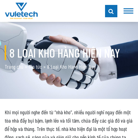
8 LOẠI KHO HÀNG HIỆN NAY
Trang chủ
»
Tin tức
»
8 Loại Kho Hàng Hiện Nay
Khi mọi người nghe đến từ “nhà kho”, nhiều người nghĩ ngay đến một
tòa nhà đầy bụi bặm, lạnh lẽo và tối tăm, chứa đầy các giá đỡ và giá
để hộp và thùng.
Trên thực tế, nhà kho hiện đại là một tổ hợp hoạt
động, sạch sẽ, sáng sủa và giúp giữ cho nền kinh tế của chúng ta