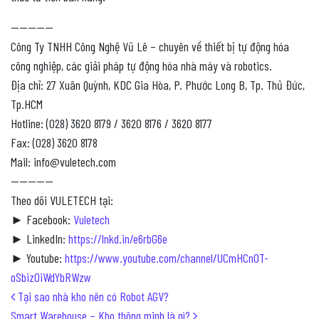
—————
Công Ty TNHH Công Nghệ Vũ Lê – chuyên về thiết bị tự động hóa
công nghiệp, các giải pháp tự động hóa nhà máy và robotics.
Địa chỉ: 27 Xuân Quỳnh, KDC Gia Hòa, P. Phước Long B, Tp. Thủ Đức,
Tp.HCM
Hotline: (028) 3620 8179 / 3620 8176 / 3620 8177
Fax: (028) 3620 8178
Mail: info@vuletech.com
—————
Theo dõi VULETECH tại:
► Facebook:
Vuletech
► LinkedIn:
https://lnkd.in/e6rbG6e
► Youtube:
https://www.youtube.com/channel/UCmHCn0T-
oSbizOiWdYbRWzw
Post navigation
Tại sao nhà kho nên có Robot AGV?
Smart Warehouse – Kho thông minh là gì?