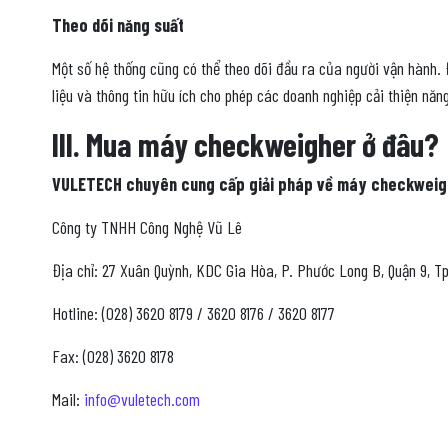
Theo dõi năng suất
Một số hệ thống cũng có thể theo dõi đầu ra của người vận hành. Đ
liệu và thông tin hữu ích cho phép các doanh nghiệp cải thiện năng
III. Mua máy checkweigher ở đâu?
VULETECH chuyên cung cấp giải pháp về máy checkweigher.
Công ty TNHH Công Nghệ Vũ Lê
Địa chỉ: 27 Xuân Quỳnh, KDC Gia Hòa, P. Phước Long B, Quận 9, T
Hotline: (028) 3620 8179 / 3620 8176 / 3620 8177
Fax: (028) 3620 8178
Mail:
info@vuletech.com