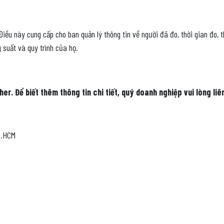
iều này cung cấp cho ban quản lý thông tin về người đã đo, thời gian đo, 
 suất và quy trình của họ.
 Để biết thêm thông tin chi tiết, quý doanh nghiệp vui lòng liên
p.HCM