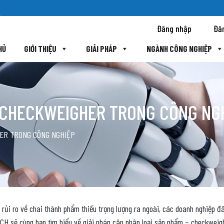
Đăng nhập
Đă
HỦ
GIỚI THIỆU
GIẢI PHÁP
NGÀNH CÔNG NGHIỆP
 – CHECKWEIGHER TRONG CÔNG NG
GHER TRONG CÔNG NGHIỆP
bỏ rủi ro về chai thành phẩm thiếu trọng lượng ra ngoài, các doanh nghiệp
CH sẽ cùng bạn tìm hiểu về giải pháp cân phân loại sản phẩm – checkweig