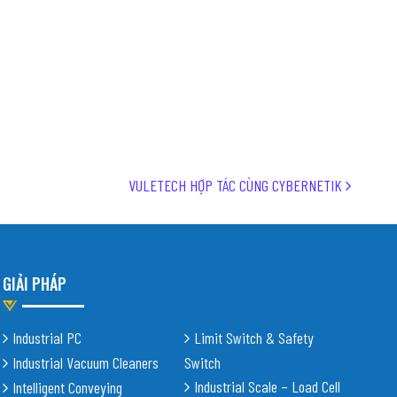
VULETECH HỢP TÁC CÙNG CYBERNETIK
GIẢI PHÁP
Industrial PC
Limit Switch & Safety
Industrial Vacuum Cleaners
Switch
Industrial Scale – Load Cell
Intelligent Conveying