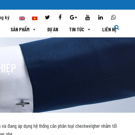
ng ký
SẢN PHẨM
DỰ ÁN
TIN TỨC
LIÊN HỆ
HIỆP
 đã và đang áp dụng hệ thống cân phân loại checkweigher nhằm tối
her nhé.