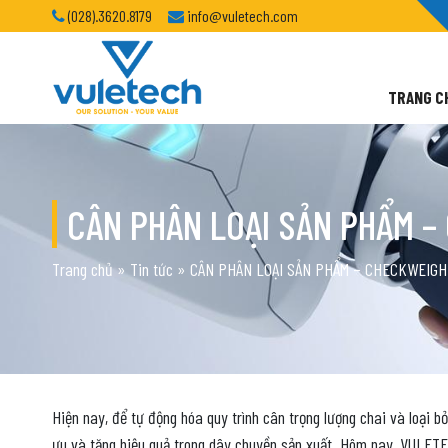
(028).3620.8179
info@vuletech.com
TRANG C
CÂN PHÂN LOẠI SẢN PHẨM
Trang chủ
»
Tin tức
»
CÂN PHÂN LOẠI SẢN PHẨM – CHECKWEI
Hiện nay, để tự động hóa quy trình cân trọng lượng chai và loại 
ưu và tăng hiệu quả trong dây chuyền sản xuất. Hôm nay, VULETE