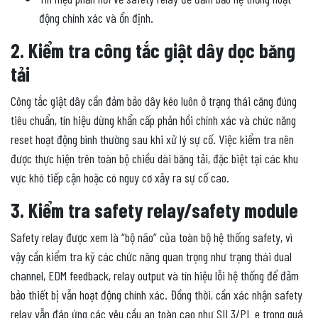
động chính xác và ổn định.
2. Kiểm tra công tắc giật dây dọc băng
tải
Công tắc giật dây cần đảm bảo dây kéo luôn ở trạng thái căng đúng
tiêu chuẩn, tín hiệu dừng khẩn cấp phản hồi chính xác và chức năng
reset hoạt động bình thường sau khi xử lý sự cố. Việc kiểm tra nên
được thực hiện trên toàn bộ chiều dài băng tải, đặc biệt tại các khu
vực khó tiếp cận hoặc có nguy cơ xảy ra sự cố cao.
3. Kiểm tra safety relay/safety module
Safety relay được xem là “bộ não” của toàn bộ hệ thống safety, vì
vậy cần kiểm tra kỹ các chức năng quan trọng như trạng thái dual
channel, EDM feedback, relay output và tín hiệu lỗi hệ thống để đảm
bảo thiết bị vẫn hoạt động chính xác. Đồng thời, cần xác nhận safety
relay vẫn đáp ứng các yêu cầu an toàn cao như SIL3/PL e trong quá