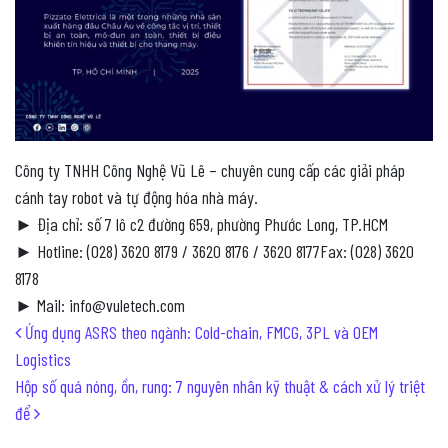
Công ty TNHH Công Nghệ Vũ Lê – chuyên cung cấp các giải pháp
cánh tay robot và tự động hóa nhà máy.
► Địa chỉ: số 7 lô c2 đường 659, phường Phước Long, TP.HCM
► Hotline: (028) 3620 8179 / 3620 8176 / 3620 8177Fax: (028) 3620
8178
► Mail: info@vuletech.com
Post navigation
Ứng dụng ASRS theo ngành: Cold-chain, FMCG, 3PL và OEM
Logistics
Hộp số quá nóng, ồn, rung: 7 nguyên nhân kỹ thuật & cách xử lý triệt
để