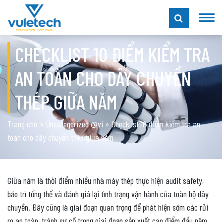
CHECKLIST 10 ĐIỂM KIỂM TRA
AN TOÀN CHO DÂY CHUYỀN
THÉP GIỮA NĂM
Trang chủ
»
Uncategorized @vi
»
Checklist 10 điểm kiểm tra an
toàn cho dây chuyền thép giữa năm
Giữa năm là thời điểm nhiều nhà máy thép thực hiện audit safety,
bảo trì tổng thể và đánh giá lại tình trạng vận hành của toàn bộ dây
chuyền. Đây cũng là giai đoạn quan trọng để phát hiện sớm các rủi
ro an toàn, tránh sự cố trong giai đoạn sản xuất cao điểm đầu năm.