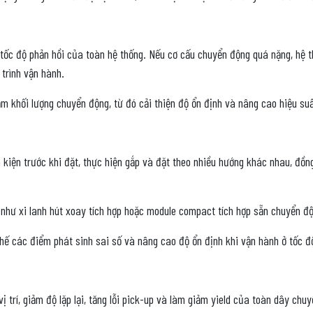
 tốc độ phản hồi của toàn hệ thống. Nếu cơ cấu chuyển động quá nặng, hệ th
á trình vận hành.
ảm khối lượng chuyển động, từ đó cải thiện độ ổn định và nâng cao hiệu su
 kiện trước khi đặt, thực hiện gắp và đặt theo nhiều hướng khác nhau, đồ
như xi lanh hút xoay tích hợp hoặc module compact tích hợp sẵn chuyển độ
 chế các điểm phát sinh sai số và nâng cao độ ổn định khi vận hành ở tốc đ
 trí, giảm độ lặp lại, tăng lỗi pick-up và làm giảm yield của toàn dây chu