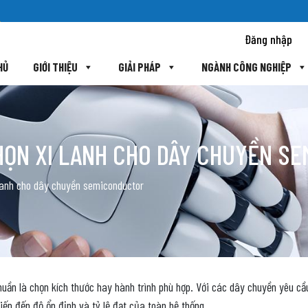
Đăng nhập
HỦ
GIỚI THIỆU
GIẢI PHÁP
NGÀNH CÔNG NGHIỆP
HỌN XI LANH CHO DÂY CHUYỀN S
 lanh cho dây chuyền semiconductor
huần là chọn kích thước hay hành trình phù hợp. Với các dây chuyền yêu cầu
iếp đến độ ổn định và tỷ lệ đạt của toàn hệ thống.