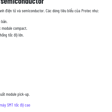
g semiconductor
nh điện tử và semiconductor. Các dòng tiêu biểu của Protec như:
 bản.
ác module compact.
hống tốc độ lớn.
suất module pick-up.
 máy SMT tốc độ cao