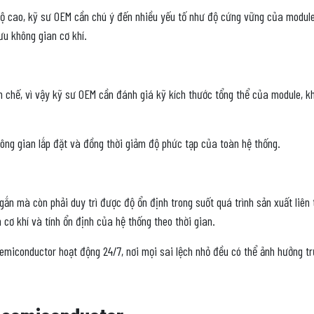
ộ cao, kỹ sư OEM cần chú ý đến nhiều yếu tố như độ cứng vững của module
ưu không gian cơ khí.
 chế, vì vậy kỹ sư OEM cần đánh giá kỹ kích thước tổng thể của module, kh
hông gian lắp đặt và đồng thời giảm độ phức tạp của toàn hệ thống.
gắn mà còn phải duy trì được độ ổn định trong suốt quá trình sản xuất liên
 cơ khí và tính ổn định của hệ thống theo thời gian.
emiconductor hoạt động 24/7, nơi mọi sai lệch nhỏ đều có thể ảnh hưởng trự