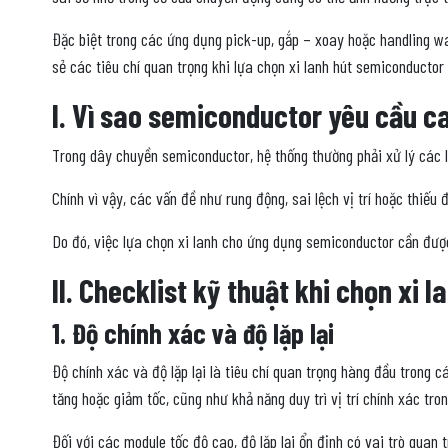
Đặc biệt trong các ứng dụng pick-up, gắp – xoay hoặc handling waf
sẻ các tiêu chí quan trọng khi lựa chọn xi lanh hút semiconductor
I. Vì sao semiconductor yêu cầu 
Trong dây chuyền semiconductor, hệ thống thường phải xử lý các lin
Chính vì vậy, các vấn đề như rung động, sai lệch vị trí hoặc thi
Do đó, việc lựa chọn xi lanh cho ứng dụng semiconductor cần đượ
II. Checklist kỹ thuật khi chọn xi
1. Độ chính xác và độ lặp lại
Độ chính xác và độ lặp lại là tiêu chí quan trọng hàng đầu trong 
tăng hoặc giảm tốc, cũng như khả năng duy trì vị trí chính xác tro
Đối với các module tốc độ cao, độ lặp lại ổn định có vai trò quan