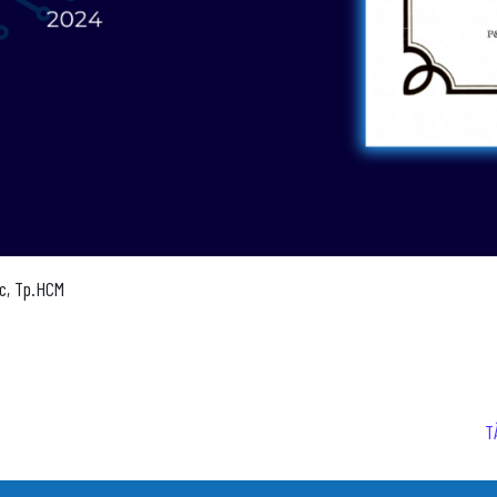
ức, Tp.HCM
T