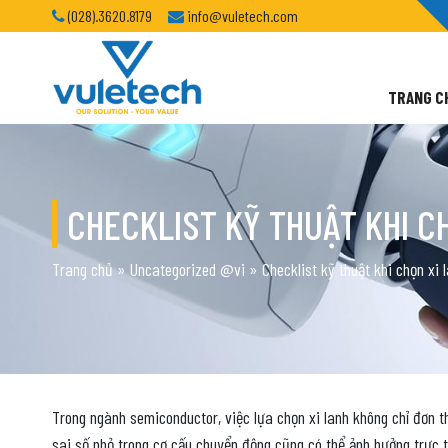
(028).3620.8179
info@vuletech.com
TRANG C
CHECKLIST KỸ THUẬT KHI C
Trang chủ
»
Uncategorized @vi
»
Checklist kỹ thuật khi chọn xi
Trong ngành semiconductor, việc lựa chọn xi lanh không chỉ đơn t
sai số nhỏ trong cơ cấu chuyển động cũng có thể ảnh hưởng trực t