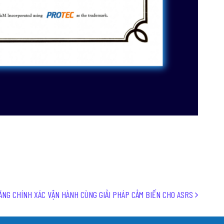
ĂNG CHÍNH XÁC VẬN HÀNH CÙNG GIẢI PHÁP CẢM BIẾN CHO ASRS