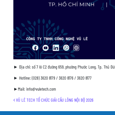
► Địa chỉ: số 7 lô C2 đường 659, phường Phước Long, Tp. Thủ Đ
► Hotline: (028) 3620 8179 / 3620 8176 / 3620 8177
►Mail: info@vuletech.com
Post navigation
VŨ LÊ TECH TỔ CHỨC GIẢI CẦU LÔNG NỘI BỘ 2026