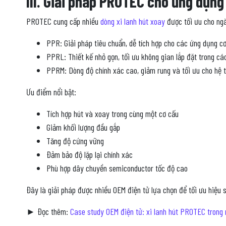
III. Giải pháp PROTEC cho ứng dụn
PROTEC cung cấp nhiều
dòng xi lanh hút xoay
được tối ưu cho ngà
PPR: Giải pháp tiêu chuẩn, dễ tích hợp cho các ứng dụng cơ
PPRL: Thiết kế nhỏ gọn, tối ưu không gian lắp đặt trong c
PPRM: Dòng độ chính xác cao, giảm rung và tối ưu cho hệ t
Ưu điểm nổi bật:
Tích hợp hút và xoay trong cùng một cơ cấu
Giảm khối lượng đầu gắp
Tăng độ cứng vững
Đảm bảo độ lặp lại chính xác
Phù hợp dây chuyền semiconductor tốc độ cao
Đây là giải pháp được nhiều OEM điện tử lựa chọn để tối ưu hiệu 
► Đọc thêm:
Case study OEM điện tử: xi lanh hút PROTEC trong