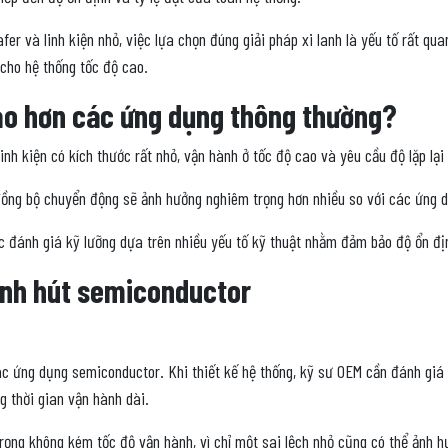
er và linh kiện nhỏ, việc lựa chọn đúng giải pháp xi lanh là yếu tố rất qu
 cho hệ thống tốc độ cao.
cao hơn các ứng dụng thông thường?
h kiện có kích thước rất nhỏ, vận hành ở tốc độ cao và yêu cầu độ lặp lại 
ếu đồng bộ chuyển động sẽ ảnh hưởng nghiêm trọng hơn nhiều so với các ứng 
c đánh giá kỹ lưỡng dựa trên nhiều yếu tố kỹ thuật nhằm đảm bảo độ ổn địn
 lanh hút semiconductor
các ứng dụng semiconductor. Khi thiết kế hệ thống, kỹ sư OEM cần đánh giá 
ng thời gian vận hành dài.
 trọng không kém tốc độ vận hành, vì chỉ một sai lệch nhỏ cũng có thể ảnh h