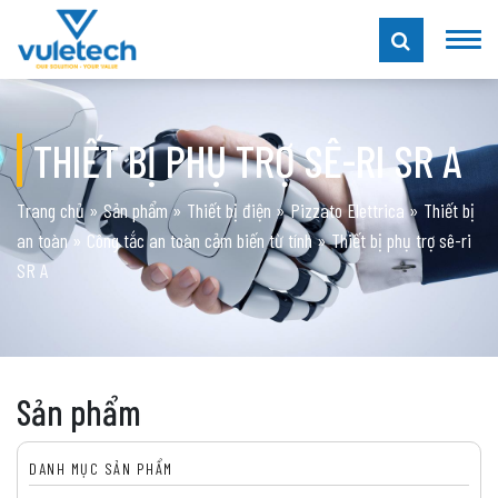
THIẾT BỊ PHỤ TRỢ SÊ-RI SR A
Trang chủ
»
Sản phẩm
»
Thiết bị điện
»
Pizzato Elettrica
»
Thiết bị
an toàn
»
Công tắc an toàn cảm biến từ tính
»
Thiết bị phụ trợ sê-ri
SR A
Sản phẩm
DANH MỤC SẢN PHẨM