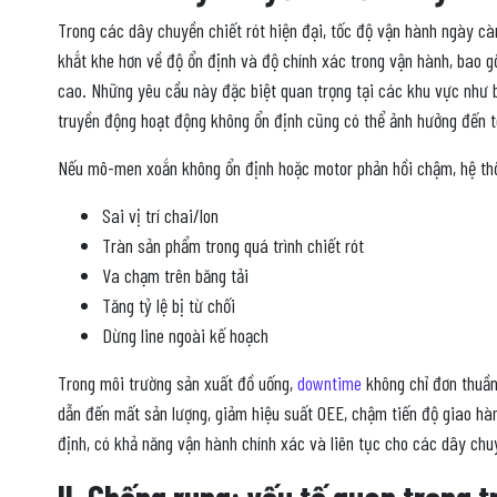
Trong các dây chuyền chiết rót hiện đại, tốc độ vận hành ngày cà
khắt khe hơn về độ ổn định và độ chính xác trong vận hành, bao 
cao. Những yêu cầu này đặc biệt quan trọng tại các khu vực như b
truyền động hoạt động không ổn định cũng có thể ảnh hưởng đến t
Nếu mô-men xoắn không ổn định hoặc motor phản hồi chậm, hệ thố
Sai vị trí chai/lon
Tràn sản phẩm trong quá trình chiết rót
Va chạm trên băng tải
Tăng tỷ lệ bị từ chối
Dừng line ngoài kế hoạch
Trong môi trường sản xuất đồ uống,
downtime
không chỉ đơn thuần
dẫn đến mất sản lượng, giảm hiệu suất OEE, chậm tiến độ giao hàn
định, có khả năng vận hành chính xác và liên tục cho các dây chuy
II. Chống rung: yếu tố quan trọng t