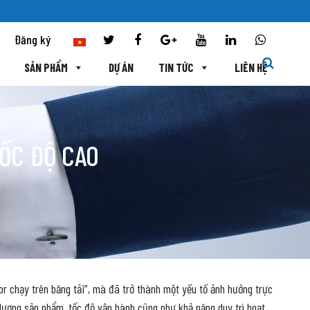
Đăng ký
SẢN PHẨM
DỰ ÁN
TIN TỨC
LIÊN HỆ
TỐC ĐỘ CAO
r chạy trên băng tải”, mà đã trở thành một yếu tố ảnh hưởng trực
 lượng sản phẩm, tốc độ vận hành cũng như khả năng duy trì hoạt