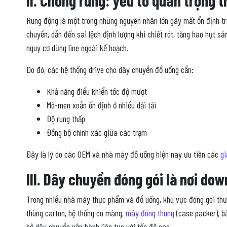
Rung động là một trong những nguyên nhân lớn gây mất ổn định tro
chuyển, dẫn đến sai lệch định lượng khi chiết rót, tăng hao hụt s
nguy cơ dừng line ngoài kế hoạch.
Do đó, các hệ thống drive cho dây chuyền đồ uống cần:
Khả năng điều khiển tốc độ mượt
Mô-men xoắn ổn định ở nhiều dải tải
Độ rung thấp
Đồng bộ chính xác giữa các trạm
Đây là lý do các OEM và nhà máy đồ uống hiện nay ưu tiên các
gi
III. Dây chuyền đóng gói là nơi do
Trong nhiều nhà máy thực phẩm và đồ uống, khu vực đóng gói thườ
thùng carton, hệ thống co màng,
máy đóng thùng
(case packer), b
bộ dây chuyền vận hành liên tục với tốc độ cao.