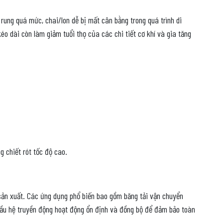
rung quá mức, chai/lon dễ bị mất cân bằng trong quá trình di
éo dài còn làm giảm tuổi thọ của các chi tiết cơ khí và gia tăng
 chiết rót tốc độ cao.
sản xuất. Các ứng dụng phổ biến bao gồm băng tải vận chuyển
 cầu hệ truyền động hoạt động ổn định và đồng bộ để đảm bảo toàn