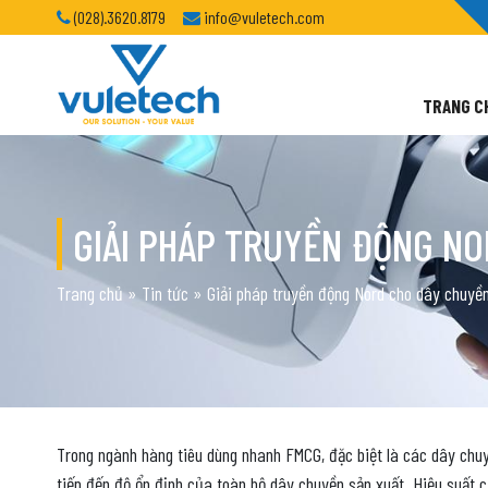
(028).3620.8179
info@vuletech.com
TRANG C
GIẢI PHÁP TRUYỀN ĐỘNG NO
Trang chủ
»
Tin tức
»
Giải pháp truyền động Nord cho dây chuyền
Trong ngành hàng tiêu dùng nhanh FMCG, đặc biệt là các dây chuyề
tiếp đến độ ổn định của toàn bộ dây chuyền sản xuất. Hiệu suất c