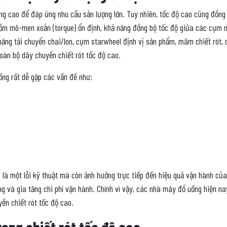
ng cao để đáp ứng nhu cầu sản lượng lớn. Tuy nhiên, tốc độ cao cũng đồng
gồm mô-men xoắn (torque) ổn định, khả năng đồng bộ tốc độ giữa các cụm m
ăng tải chuyển chai/lon, cụm starwheel định vị sản phẩm, mâm chiết rót, 
oàn bộ dây chuyền chiết rót tốc độ cao.
ng rất dễ gặp các vấn đề như:
 là một lỗi kỹ thuật mà còn ảnh hưởng trực tiếp đến hiệu quả vận hành củ
g và gia tăng chi phí vận hành. Chính vì vậy, các nhà máy đồ uống hiện na
ền chiết rót tốc độ cao.
rong chiết rót tốc độ cao