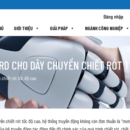
Đăng nhập
HỦ
GIỚI THIỆU
GIẢI PHÁP
NGÀNH CÔNG NGHIỆP
RD CHO DÂY CHUYỀN CHIẾT RÓT 
 chiết rót tốc độ cao
n chiết rót tốc độ cao, hệ thống truyền động không còn đơn thuần là “moto
ủa hệ truyền động tác động đến độ chính xác của quá trình chiết rót, chất