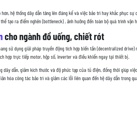
p hơn, hệ thống dây dẫn tăng lên đáng kể và việc bảo trì hay khắc phục sự 
thể tạo ra điểm nghẽn (bottleneck) , ảnh hưởng đến toàn bộ quá trình vận h
n
cho ngành đồ uống, chiết rót
 sử dụng giải pháp truyền động tích hợp biến tần (decentralized drive) n
h hợp trực tiếp motor, hộp số, inverter và điều khiển ngay tại thiết bị.
g dây dẫn, giảm kích thước và độ phức tạp của tủ điện, đồng thời giúp việc
iản hóa công tác bảo trì và giảm các lỗi liên quan đến hệ dây dẫn trong qu