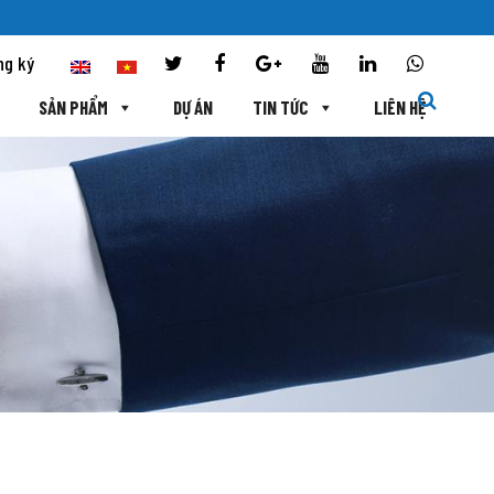
ng ký
SẢN PHẨM
DỰ ÁN
TIN TỨC
LIÊN HỆ