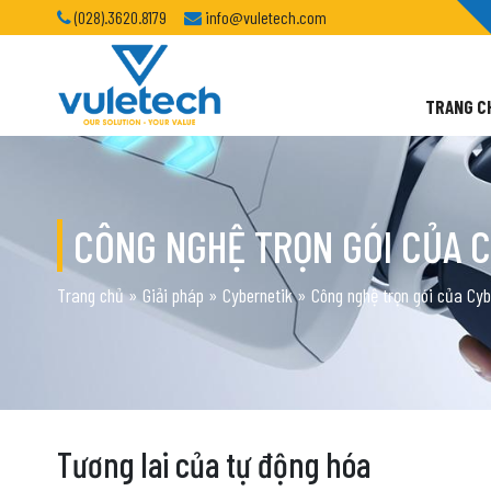
(028).3620.8179
info@vuletech.com
TRANG C
CÔNG NGHỆ TRỌN GÓI CỦA 
Trang chủ
»
Giải pháp
»
Cybernetik
»
Công nghệ trọn gói của Cyb
Tương lai của tự động hóa