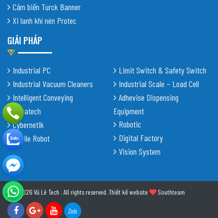
Cảm biến Turck Banner
Xi lanh khí nén Protec
GIẢI PHÁP
Industrial PC
Limit Switch & Safety Switch
Industrial Vacuum Cleaners
Industrial Scale – Load Cell
Intelligent Conveying
Adhevise Dispensing
Shiratech
Equipment
Robotic
Cybernetik
Digital Factory
Mobile Robot
Vision System
© 2026 Vũ Lê Tech . All rights reserved.
Thiết kế website
Southteam
Zalo