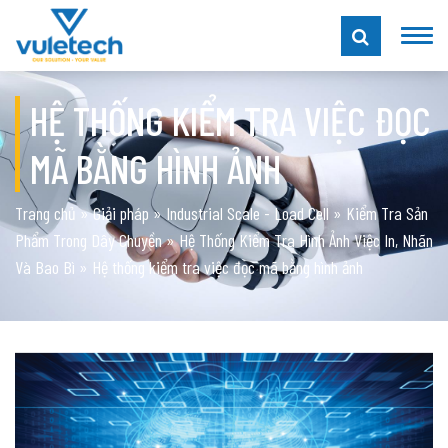
HỆ THỐNG KIỂM TRA VIỆC ĐỌC
MÃ BẰNG HÌNH ẢNH
Trang chủ
»
Giải pháp
»
Industrial Scale - Load Cell
»
Kiểm Tra Sản
Phẩm Trong Dây Chuyền
»
Hệ Thống Kiểm Tra Hình Ảnh Việc In, Nhãn
Và Bao Bì
»
Hệ thống kiểm tra việc đọc mã bằng hình ảnh