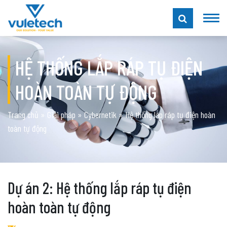
HỆ THỐNG LẮP RÁP TỤ ĐIỆN
HOÀN TOÀN TỰ ĐỘNG
Trang chủ
»
Giải pháp
»
Cybernetik
»
Hệ thống lắp ráp tụ điện hoàn
toàn tự động
Dự án 2: Hệ thống lắp ráp tụ điện
hoàn toàn tự động