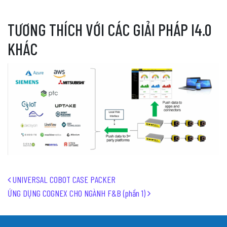
TƯƠNG THÍCH VỚI CÁC GIẢI PHÁP I4.0
KHÁC
Post navigation
UNIVERSAL COBOT CASE PACKER
ỨNG DỤNG COGNEX CHO NGÀNH F&B (phần 1)