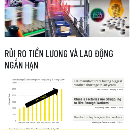
RỦI RO TIỀN LƯƠNG VÀ LAO ĐỘNG
NGẮN HẠN