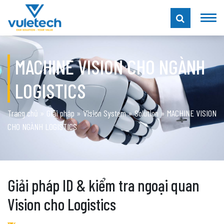
MACHINE VISION CHO NGÀNH
LOGISTICS
Trang chủ
»
Giải pháp
»
Vision System
»
Solution
»
MACHINE VISION
CHO NGÀNH LOGISTICS
Giải pháp ID & kiểm tra ngoại quan
Vision cho Logistics