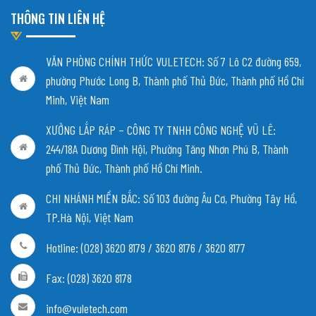
THÔNG TIN LIÊN HỆ
VĂN PHÒNG CHÍNH THỨC VULETECH: Số 7 Lô C2 đường 659,
phường Phước Long B, Thành phố Thủ Đức, Thành phố Hồ Chí
Minh, Việt Nam
XƯỞNG LẮP RÁP – CÔNG TY TNHH CÔNG NGHỆ VŨ LÊ:
244/18A Dương Đình Hội, Phường Tăng Nhơn Phú B, Thành
phố Thủ Đức, Thành phố Hồ Chí Minh.
CHI NHÁNH MIỀN BẮC:
Số 103 đường Âu Cơ, Phường Tây Hồ,
TP.Hà Nội, Việt Nam
Hotline: (028) 3620 8179 / 3620 8176 / 3620 8177
Fax: (028) 3620 8178
info@vuletech.com