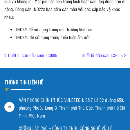
quả và không lỗi. Một pin sạc bên trong kích hoạt các ứng dụng cân di
động. Dòng cân IND22x bao gồm các mẫu với các cấp bảo vệ khác
nhau:
IND231 để sử dụng trong môi trường khô ráo
IND236 để sử dụng trong điều kiện ẩm ướt
Post navigation
Thiết bị cân đầu cuối ICS685
Thiết bị đầu cân ICS4_5
THÔNG TIN LIÊN HỆ
VĂN PHÒNG CHÍNH THỨC VULETECH: Số 7 Lô C2 đường 659,
phường Phước Long B, Thành phố Thủ Đức, Thành phố Hồ Chí
Minh, Việt Nam
XƯỞNG LẮP RÁP – CÔNG TY TNHH CÔNG NGHỆ VŨ LÊ: