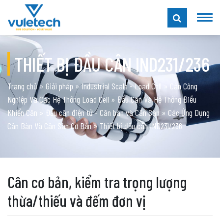
THIẾT BỊ ĐẦU CÂN IND231/236
Trang chủ
»
Giải pháp
»
Industrial Scale - Load Cell
»
Cân Công
Nghiệp Và Các Hệ Thống Load Cell
»
Đầu Cân Và Hệ Thống Điều
Khiển Cân
»
Đầu cân điện tử - Cân bàn và Cân Sàn
»
Các Ứng Dụng
Cân Bàn Và Cân Sàn Cơ Bản
»
Thiết bị đầu cân IND231/236
Cân cơ bản, kiểm tra trọng lượng
thừa/thiếu và đếm đơn vị