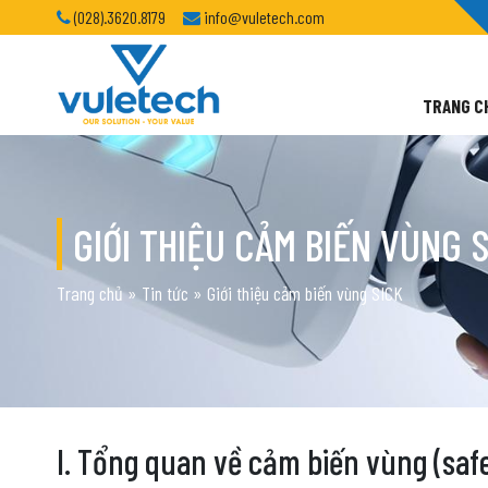
(028).3620.8179
info@vuletech.com
TRANG C
GIỚI THIỆU CẢM BIẾN VÙNG 
Trang chủ
»
Tin tức
»
Giới thiệu cảm biến vùng SICK
I. Tổng quan về cảm biến vùng (safe