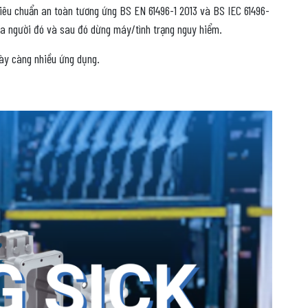
tiêu chuẩn an toàn tương ứng BS EN 61496-1 2013 và BS IEC 61496-
ủa người đó và sau đó dừng máy/tình trạng nguy hiểm.
gày càng nhiều ứng dụng.