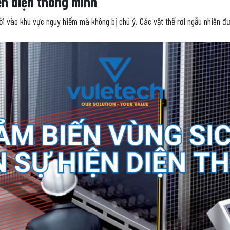
ện diện thông minh
i vào khu vực nguy hiểm mà không bị chú ý. Các vật thể rơi ngẫu nhiên đư