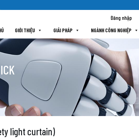
Đăng nhập
HỦ
GIỚI THIỆU
GIẢI PHÁP
NGÀNH CÔNG NGHIỆP
SICK
ty light curtain)