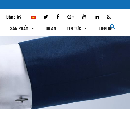
Đăng ký
SẢN PHẨM
DỰ ÁN
TIN TỨC
LIÊN HỆ