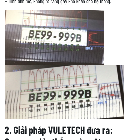
– Hình ảnh mờ, không rõ ràng gây khó khăn cho hệ thống.
2. Giải pháp VULETECH đưa ra: