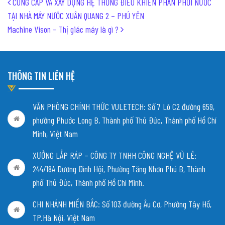
Post navigation
CUNG CẤP VÀ XÂY DỰNG HỆ THỐNG ĐIỀU KHIỂN PHÂN PHỐI NƯỚC
TẠI NHÀ MÁY NƯỚC XUÂN QUANG 2 – PHÚ YÊN
Machine Vison – Thị giác máy là gì ?
THÔNG TIN LIÊN HỆ
VĂN PHÒNG CHÍNH THỨC VULETECH: Số 7 Lô C2 đường 659,
phường Phước Long B, Thành phố Thủ Đức, Thành phố Hồ Chí
Minh, Việt Nam
XƯỞNG LẮP RÁP – CÔNG TY TNHH CÔNG NGHỆ VŨ LÊ:
244/18A Dương Đình Hội, Phường Tăng Nhơn Phú B, Thành
phố Thủ Đức, Thành phố Hồ Chí Minh.
CHI NHÁNH MIỀN BẮC:
Số 103 đường Âu Cơ, Phường Tây Hồ,
TP.Hà Nội, Việt Nam