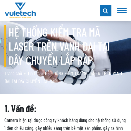
HỆ THỐNG KIỂM TRA MÃ
LASER TRÊN VÀNH ĐAI TẠI
DÂY CHUYỂN LẮP RÁP
Trang chủ
»
Tin tức
»
HỆ THỐNG KIỂM TRA MÃ LASER TRÊN VÀNH
ĐAI TẠI DÂY CHUYỂN LẮP RÁP
1. Vấn đề:
Camera hiện tại được công ty khách hàng dùng cho hệ thống sử dụng
1 đèn chiếu sáng, gây nhiễu sáng trên bề mặt sản phẩm, gây ra hình