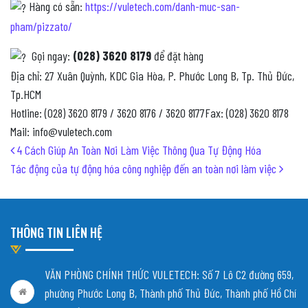
Hàng có sẵn:
https://vuletech.com/danh-muc-san-
pham/pizzato/
Gọi ngay:
(028) 3620 8179
để đặt hàng
Địa chỉ: 27 Xuân Quỳnh, KDC Gia Hòa, P. Phước Long B, Tp. Thủ Đức,
Tp.HCM
Hotline: (028) 3620 8179 / 3620 8176 / 3620 8177Fax: (028) 3620 8178
Mail: info@vuletech.com
Post navigation
4 Cách Giúp An Toàn Nơi Làm Việc Thông Qua Tự Động Hóa
Tác động của tự động hóa công nghiệp đến an toàn nơi làm việc
THÔNG TIN LIÊN HỆ
VĂN PHÒNG CHÍNH THỨC VULETECH: Số 7 Lô C2 đường 659,
phường Phước Long B, Thành phố Thủ Đức, Thành phố Hồ Chí