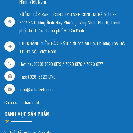
Minh, Việt Nam
XƯỞNG LẮP RÁP – CÔNG TY TNHH CÔNG NGHỆ VŨ LÊ:
244/18A Dương Đình Hội, Phường Tăng Nhơn Phú B, Thành
phố Thủ Đức, Thành phố Hồ Chí Minh.
CHI NHÁNH MIỀN BẮC:
Số 103 đường Âu Cơ, Phường Tây Hồ,
TP.Hà Nội, Việt Nam
Hotline: (028) 3620 8179 / 3620 8176 / 3620 8177
Fax: (028) 3620 8178
info@vuletech.com
Chính sách bảo mật
DANH MỤC SẢN PHẨM
Thiết bị an toàn Pizzato