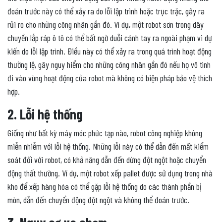
đoán trước này có thể xảy ra do lỗi lập trình hoặc trục trặc, gây ra
rủi ro cho những công nhân gần đó. Ví dụ, một robot sơn trong dây
chuyền lắp ráp ô tô có thể bất ngờ duỗi cánh tay ra ngoài phạm vi dự
kiến ​​do lỗi lập trình. Điều này có thể xảy ra trong quá trình hoạt động
thường lệ, gây nguy hiểm cho những công nhân gần đó nếu họ vô tình
đi vào vùng hoạt động của robot mà không có biện pháp bảo vệ thích
hợp.
2. Lỗi hệ thống
Giống như bất kỳ máy móc phức tạp nào, robot công nghiệp không
miễn nhiễm với lỗi hệ thống. Những lỗi này có thể dẫn đến mất kiểm
soát đối với robot, có khả năng dẫn đến dừng đột ngột hoặc chuyển
động thất thường. Ví dụ, một robot xếp pallet được sử dụng trong nhà
kho để xếp hàng hóa có thể gặp lỗi hệ thống do các thành phần bị
mòn, dẫn đến chuyển động đột ngột và không thể đoán trước.