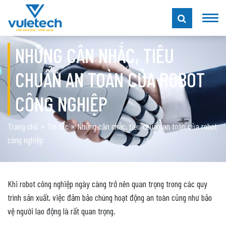
NHỮNG CÂN NHẮC, TIÊU
CHUẨN AN TOÀN CỦA ROBOT
CÔNG NGHIỆP
Trang chủ
»
Tin tức
»
Những cân nhắc, tiêu chuẩn an toàn của robot
công nghiệp
Khi robot công nghiệp ngày càng trở nên quan trọng trong các quy
trình sản xuất, việc đảm bảo chúng hoạt động an toàn cũng như bảo
vệ người lao động là rất quan trọng.