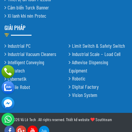
Cảm biến Turck Banner
Xi lanh khí nén Protec
GIẢI PHÁP
Industrial PC
Limit Switch & Safety Switch
Industrial Vacuum Cleaners
Industrial Scale – Load Cell
Intelligent Conveying
Adhevise Dispensing
Shiratech
Equipment
Robotic
Cybernetik
Digital Factory
Mobile Robot
Vision System
© 2026 Vũ Lê Tech . All rights reserved.
Thiết kế website
Southteam
Zalo