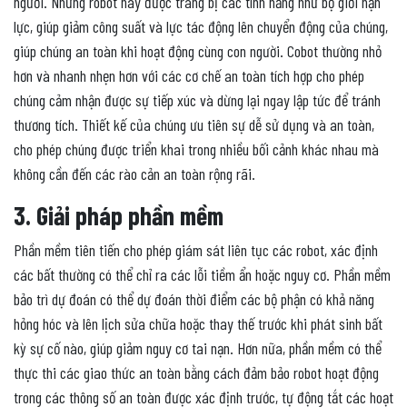
người. Những robot này được trang bị các tính năng như bộ giới hạn
lực, giúp giảm công suất và lực tác động lên chuyển động của chúng,
giúp chúng an toàn khi hoạt động cùng con người. Cobot thường nhỏ
hơn và nhanh nhẹn hơn với các cơ chế an toàn tích hợp cho phép
chúng cảm nhận được sự tiếp xúc và dừng lại ngay lập tức để tránh
thương tích. Thiết kế của chúng ưu tiên sự dễ sử dụng và an toàn,
cho phép chúng được triển khai trong nhiều bối cảnh khác nhau mà
không cần đến các rào cản an toàn rộng rãi.
3. Giải pháp phần mềm
Phần mềm tiên tiến cho phép giám sát liên tục các robot, xác định
các bất thường có thể chỉ ra các lỗi tiềm ẩn hoặc nguy cơ. Phần mềm
bảo trì dự đoán có thể dự đoán thời điểm các bộ phận có khả năng
hỏng hóc và lên lịch sửa chữa hoặc thay thế trước khi phát sinh bất
kỳ sự cố nào, giúp giảm nguy cơ tai nạn. Hơn nữa, phần mềm có thể
thực thi các giao thức an toàn bằng cách đảm bảo robot hoạt động
trong các thông số an toàn được xác định trước, tự động tắt các hoạt