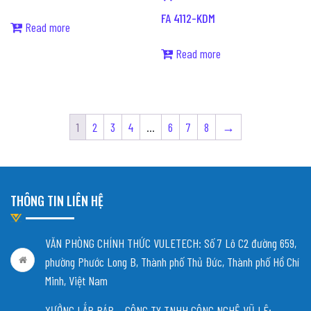
FA 4112-KDM
Read more
Read more
1
2
3
4
…
6
7
8
→
THÔNG TIN LIÊN HỆ
VĂN PHÒNG CHÍNH THỨC VULETECH: Số 7 Lô C2 đường 659,
phường Phước Long B, Thành phố Thủ Đức, Thành phố Hồ Chí
Minh, Việt Nam
XƯỞNG LẮP RÁP – CÔNG TY TNHH CÔNG NGHỆ VŨ LÊ: