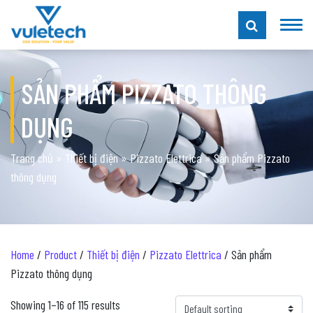
SẢN PHẨM PIZZATO THÔNG
DỤNG
Trang chủ
»
Thiết bị điện
»
Pizzato Elettrica
»
Sản phẩm Pizzato
thông dụng
Home
/
Product
/
Thiết bị điện
/
Pizzato Elettrica
/ Sản phẩm
Pizzato thông dụng
Showing 1–16 of 115 results