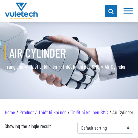
AIR CYLINDER
Trang chủ
»
Thiết bị khí nén
»
Thiết bị khí nén SMC
»
Air Cylinder
Home
/
Product
/
Thiết bị khí nén
/
Thiết bị khí nén SMC
/ Air Cylinder
Showing the single result