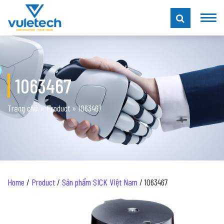
1063467
Trang chủ
»
Product
»
1063467
Home
/
Product
/
Sản phẩm SICK Việt Nam
/ 1063467