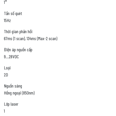
1°
Tần số quét
15Hz
Thời gian phản hồi
67ms (1 scan), 134ms (Max-2 scan)
Điện áp nguồn cấp
9…28VDC
Loại
2D
Nguồn sáng
Hồng ngoại (850nm)
Lớp laser
1