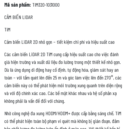
Mã sản phẩm:
TIM320-1031000
CẢM BIẾN LIDAR
TiM
Cảm biến LiDAR 2D nhỏ gọn – tiết kiệm chi phí và hiệu suất cao
Các cảm biến LiDAR 2D TiM cung cấp hiệu suất cao cho việc đánh
giá hiện trường và xuất dữ liệu đo lường trong một thiết kế nhỏ gọn.
Dù là ứng dụng di động hay cố định, tự động hóa, giám sát hay an
toàn – với tầm quét lên đến 25 m và góc làm việc lên đến 270°, các
cảm biến này có thể phát hiện môi trường xung quanh trên diện rộng
và với độ chính xác cao. Các bề mặt khác nhau và hệ số phản xạ
không phải là vấn đề đối với chúng.
Nhờ công nghệ đa xung HDDM/HDDM+ được cấp bằng sáng chế, TiM
có thể phát hiện toàn bộ phạm vi quét mà không bị gián đoạn, đảm
bảo chất lượng đo lường luôn ổn định ở mức cao. Với thiết kế bền bỉ