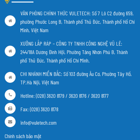
VĂN PHÒNG CHÍNH THỨC VULETECH: Số 7 Lô C2 đường 659,
phường Phước Long B, Thành phố Thủ Đức, Thành phố Hồ Chí
Minh, Việt Nam
XƯỞNG LẮP RÁP – CÔNG TY TNHH CÔNG NGHỆ VŨ LÊ:
244/18A Dương Đình Hội, Phường Tăng Nhơn Phú B, Thành
phố Thủ Đức, Thành phố Hồ Chí Minh.
CHI NHÁNH MIỀN BẮC:
Số 103 đường Âu Cơ, Phường Tây Hồ,
TP.Hà Nội, Việt Nam
Hotline: (028) 3620 8179 / 3620 8176 / 3620 8177
Fax: (028) 3620 8178
info@vuletech.com
Chính sách bảo mật