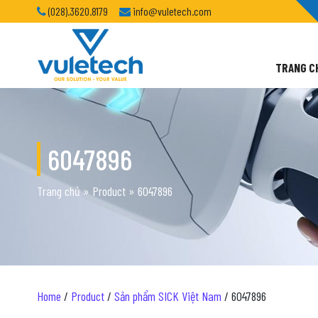
(028).3620.8179
info@vuletech.com
TRANG C
6047896
Trang chủ
»
Product
»
6047896
Home
/
Product
/
Sản phẩm SICK Việt Nam
/ 6047896