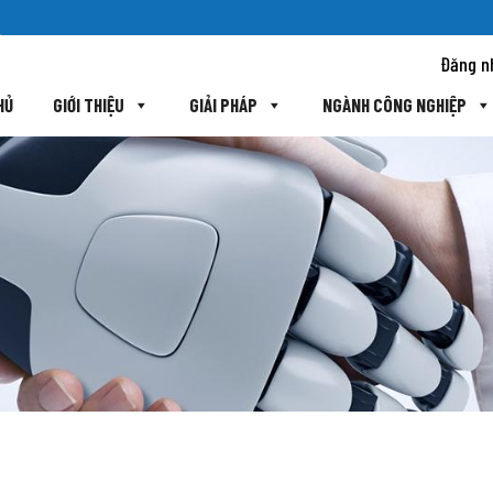
Đăng n
HỦ
GIỚI THIỆU
GIẢI PHÁP
NGÀNH CÔNG NGHIỆP