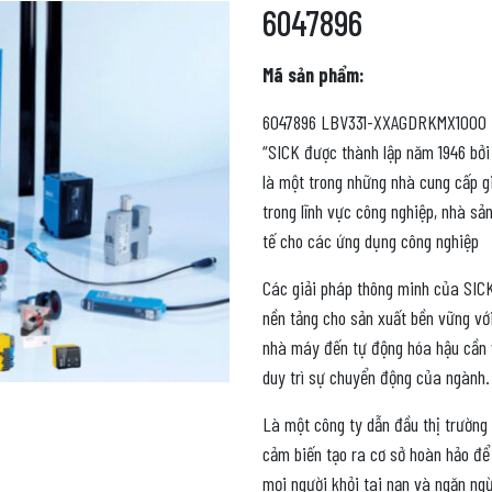
6047896
Mã sản phẩm:
6047896 LBV331-XXAGDRKMX1000
“SICK được thành lập năm 1946 bởi 
là một trong những nhà cung cấp g
trong lĩnh vực công nghiệp, nhà s
tế cho các ứng dụng công nghiệp
Các giải pháp thông minh của SICK
nền tảng cho sản xuất bền vững vớ
nhà máy đến tự động hóa hậu cần v
duy trì sự chuyển động của ngành.
Là một công ty dẫn đầu thị trường
cảm biến tạo ra cơ sở hoàn hảo để
mọi người khỏi tai nạn và ngăn ngừ