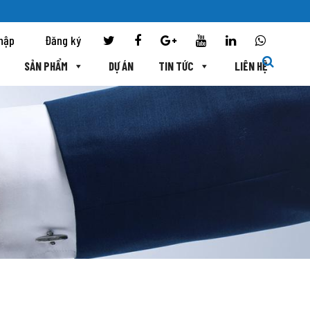
hập
Đăng ký
SẢN PHẨM
DỰ ÁN
TIN TỨC
LIÊN HỆ