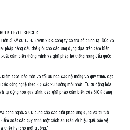
 BULK LEVEL SENSOR
Tiến sĩ Kỹ sư E. H. Erwin Sick, công ty có trụ sở chính tại Đức và
iải pháp hàng đầu thế giới cho các ứng dụng dựa trên cảm biến
ản xuất cảm biến thông minh và giải pháp hệ thống hàng đầu quốc
 kiểm soát, bảo mật và tối ưu hóa các hệ thống và quy trình, đặt
i các công nghệ theo kịp các xu hướng mới nhất. Từ tự động hóa
à tự động hóa quy trình, các giải pháp cảm biến của SICK đang
 và công nghệ, SICK cung cấp các giải pháp ứng dụng và trí tuệ
 kiểm soát các quy trình một cách an toàn và hiệu quả, bảo vệ
a thiệt hại cho môi trường.”