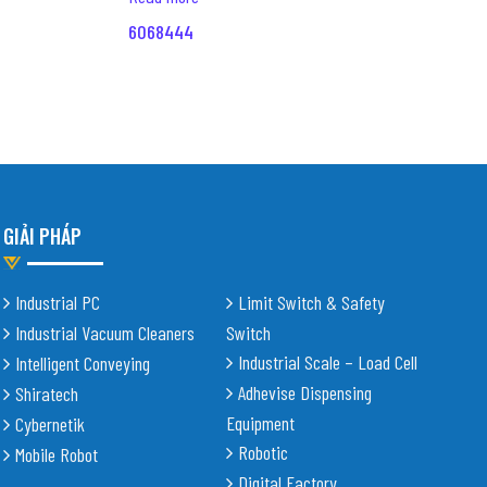
6068444
GIẢI PHÁP
Industrial PC
Limit Switch & Safety
Industrial Vacuum Cleaners
Switch
Industrial Scale – Load Cell
Intelligent Conveying
Adhevise Dispensing
Shiratech
Equipment
Cybernetik
Robotic
Mobile Robot
Digital Factory