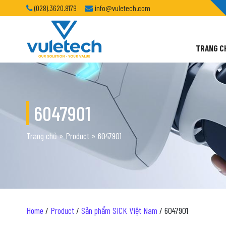
(028).3620.8179
info@vuletech.com
TRANG C
6047901
Trang chủ
»
Product
»
6047901
Home
/
Product
/
Sản phẩm SICK Việt Nam
/ 6047901