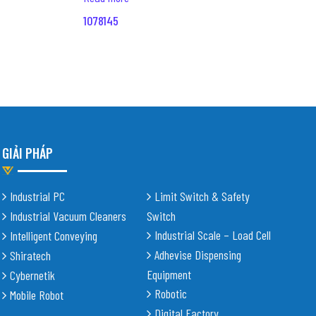
1078145
GIẢI PHÁP
Industrial PC
Limit Switch & Safety
Industrial Vacuum Cleaners
Switch
Industrial Scale – Load Cell
Intelligent Conveying
Adhevise Dispensing
Shiratech
Equipment
Cybernetik
Robotic
Mobile Robot
Digital Factory