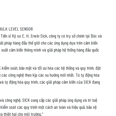
 BULK LEVEL SENSOR
Tiến sĩ Kỹ sư E. H. Erwin Sick, công ty có trụ sở chính tại Đức và
iải pháp hàng đầu thế giới cho các ứng dụng dựa trên cảm biến
ản xuất cảm biến thông minh và giải pháp hệ thống hàng đầu quốc
 kiểm soát, bảo mật và tối ưu hóa các hệ thống và quy trình, đặt
i các công nghệ theo kịp các xu hướng mới nhất. Từ tự động hóa
à tự động hóa quy trình, các giải pháp cảm biến của SICK đang
 và công nghệ, SICK cung cấp các giải pháp ứng dụng và trí tuệ
 kiểm soát các quy trình một cách an toàn và hiệu quả, bảo vệ
a thiệt hại cho môi trường.”