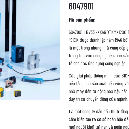
6047901
Mã sản phẩm:
6047901 LBV331-XXAGDTKMX1200
“SICK được thành lập năm 1946 bởi 
là một trong những nhà cung cấp g
trong lĩnh vực công nghiệp, nhà s
tế cho các ứng dụng công nghiệp
Các giải pháp thông minh của SICK
nền tảng cho sản xuất bền vững vớ
nhà máy đến tự động hóa hậu cần v
duy trì sự chuyển động của ngành.
Là một công ty dẫn đầu thị trường
cảm biến tạo ra cơ sở hoàn hảo để
mọi người khỏi tai nạn và ngăn ngừ