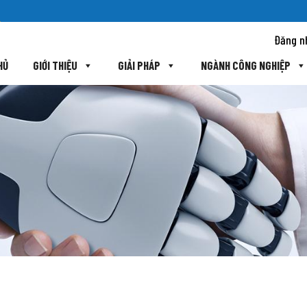
Đăng n
HỦ
GIỚI THIỆU
GIẢI PHÁP
NGÀNH CÔNG NGHIỆP