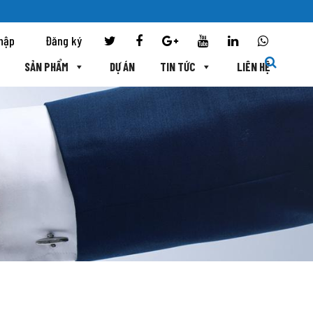
hập
Đăng ký
SẢN PHẨM
DỰ ÁN
TIN TỨC
LIÊN HỆ