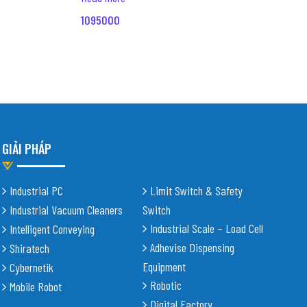
1095000
GIẢI PHÁP
Industrial PC
Limit Switch & Safety
Industrial Vacuum Cleaners
Switch
Industrial Scale – Load Cell
Intelligent Conveying
Adhevise Dispensing
Shiratech
Equipment
Cybernetik
Robotic
Mobile Robot
Digital Factory