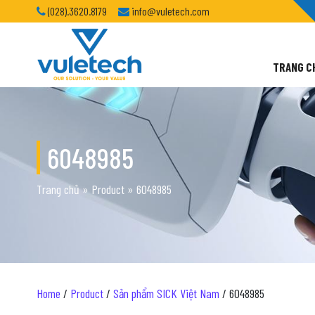
(028).3620.8179
info@vuletech.com
TRANG C
6048985
Trang chủ
»
Product
»
6048985
Home
/
Product
/
Sản phẩm SICK Việt Nam
/ 6048985