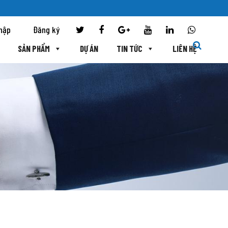
hập
Đăng ký
SẢN PHẨM
DỰ ÁN
TIN TỨC
LIÊN HỆ