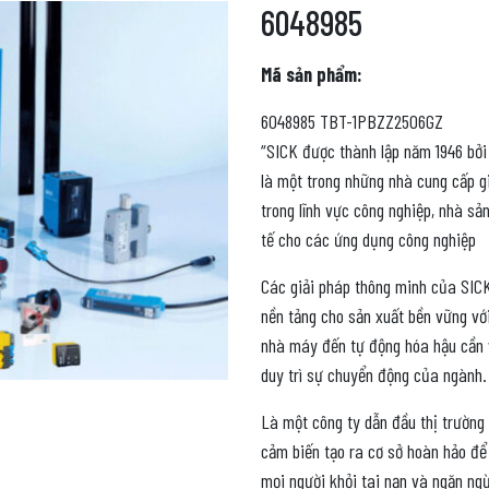
6048985
Mã sản phẩm:
6048985 TBT-1PBZZ2506GZ
“SICK được thành lập năm 1946 bởi 
là một trong những nhà cung cấp g
trong lĩnh vực công nghiệp, nhà s
tế cho các ứng dụng công nghiệp
Các giải pháp thông minh của SICK
nền tảng cho sản xuất bền vững vớ
nhà máy đến tự động hóa hậu cần v
duy trì sự chuyển động của ngành.
Là một công ty dẫn đầu thị trường
cảm biến tạo ra cơ sở hoàn hảo để
mọi người khỏi tai nạn và ngăn ngừ