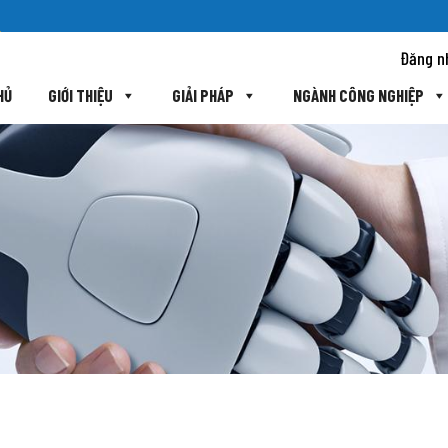
Đăng n
HỦ
GIỚI THIỆU
GIẢI PHÁP
NGÀNH CÔNG NGHIỆP