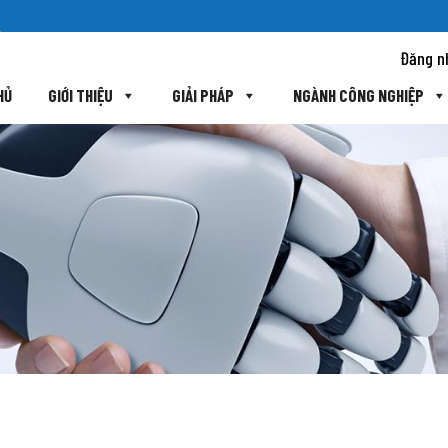
Đăng n
HỦ
GIỚI THIỆU
GIẢI PHÁP
NGÀNH CÔNG NGHIỆP