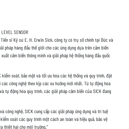
K LEVEL SENSOR
Tiến sĩ Kỹ sư E. H. Erwin Sick, công ty có trụ sở chính tại Đức và
iải pháp hàng đầu thế giới cho các ứng dụng dựa trên cảm biến
ản xuất cảm biến thông minh và giải pháp hệ thống hàng đầu quốc
 kiểm soát, bảo mật và tối ưu hóa các hệ thống và quy trình, đặt
i các công nghệ theo kịp các xu hướng mới nhất. Từ tự động hóa
à tự động hóa quy trình, các giải pháp cảm biến của SICK đang
 và công nghệ, SICK cung cấp các giải pháp ứng dụng và trí tuệ
 kiểm soát các quy trình một cách an toàn và hiệu quả, bảo vệ
a thiệt hại cho môi trường.”