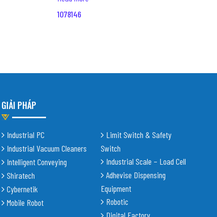
1078146
GIẢI PHÁP
Industrial PC
Limit Switch & Safety
Industrial Vacuum Cleaners
Switch
Industrial Scale – Load Cell
Intelligent Conveying
Adhevise Dispensing
Shiratech
Equipment
Cybernetik
Robotic
Mobile Robot
Digital Factory