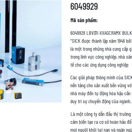
6049929
Mã sản phẩm:
6049929 LBV311-XXAGCRAMX BUL
“SICK được thành lập năm 1946 bởi 
là một trong những nhà cung cấp g
trong lĩnh vực công nghiệp, nhà s
tế cho các ứng dụng công nghiệp
Các giải pháp thông minh của SICK
nền tảng cho sản xuất bền vững vớ
nhà máy đến tự động hóa hậu cần v
duy trì sự chuyển động của ngành.
Là một công ty dẫn đầu thị trường
cảm biến tạo ra cơ sở hoàn hảo để
mọi người khỏi tai nạn và ngăn ngừ