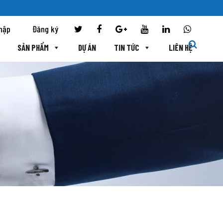
hập
Đăng ký
SẢN PHẨM
DỰ ÁN
TIN TỨC
LIÊN HỆ