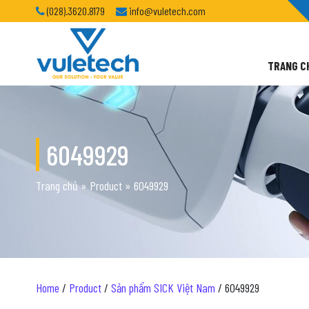
(028).3620.8179
info@vuletech.com
TRANG C
6049929
Trang chủ
»
Product
»
6049929
Home
/
Product
/
Sản phẩm SICK Việt Nam
/ 6049929