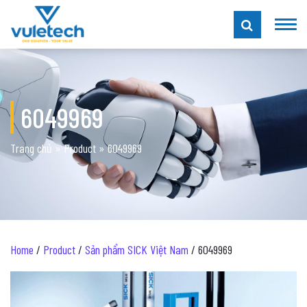
6049969
Trang chủ
»
Product
»
6049969
Home
/
Product
/
Sản phẩm SICK Việt Nam
/ 6049969