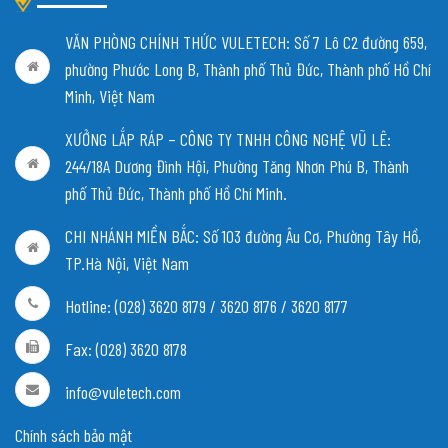
VĂN PHÒNG CHÍNH THỨC VULETECH: Số 7 Lô C2 đường 659,
phường Phước Long B, Thành phố Thủ Đức, Thành phố Hồ Chí
Minh, Việt Nam
XƯỞNG LẮP RÁP – CÔNG TY TNHH CÔNG NGHỆ VŨ LÊ:
244/18A Dương Đình Hội, Phường Tăng Nhơn Phú B, Thành
phố Thủ Đức, Thành phố Hồ Chí Minh.
CHI NHÁNH MIỀN BẮC:
Số 103 đường Âu Cơ, Phường Tây Hồ,
TP.Hà Nội, Việt Nam
Hotline: (028) 3620 8179 / 3620 8176 / 3620 8177
Fax: (028) 3620 8178
info@vuletech.com
Chính sách bảo mật