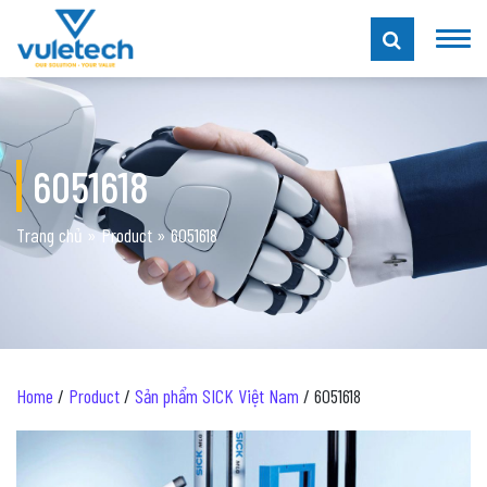
6051618
Trang chủ
»
Product
»
6051618
Home
/
Product
/
Sản phẩm SICK Việt Nam
/ 6051618