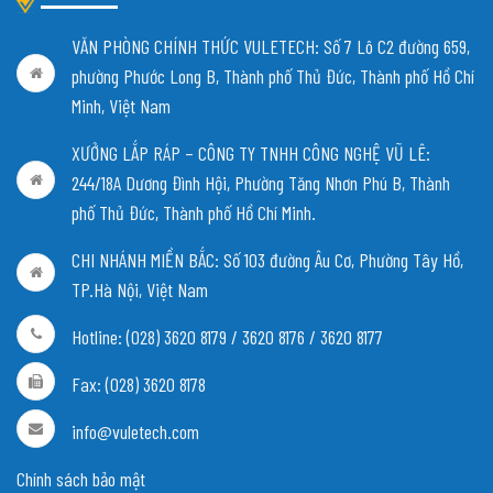
VĂN PHÒNG CHÍNH THỨC VULETECH: Số 7 Lô C2 đường 659,
phường Phước Long B, Thành phố Thủ Đức, Thành phố Hồ Chí
Minh, Việt Nam
XƯỞNG LẮP RÁP – CÔNG TY TNHH CÔNG NGHỆ VŨ LÊ:
244/18A Dương Đình Hội, Phường Tăng Nhơn Phú B, Thành
phố Thủ Đức, Thành phố Hồ Chí Minh.
CHI NHÁNH MIỀN BẮC:
Số 103 đường Âu Cơ, Phường Tây Hồ,
TP.Hà Nội, Việt Nam
Hotline: (028) 3620 8179 / 3620 8176 / 3620 8177
Fax: (028) 3620 8178
info@vuletech.com
Chính sách bảo mật