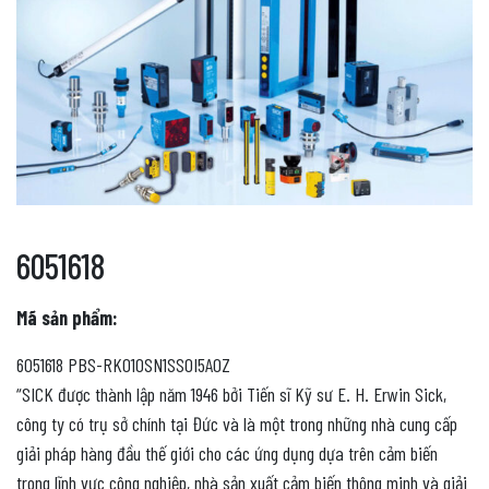
6051618
Mã sản phẩm:
6051618 PBS-RK010SN1SS0I5A0Z
“SICK được thành lập năm 1946 bởi Tiến sĩ Kỹ sư E. H. Erwin Sick,
công ty có trụ sở chính tại Đức và là một trong những nhà cung cấp
giải pháp hàng đầu thế giới cho các ứng dụng dựa trên cảm biến
trong lĩnh vực công nghiệp, nhà sản xuất cảm biến thông minh và giải