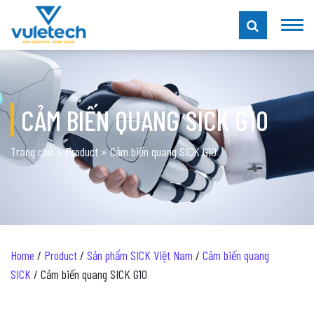
CẢM BIẾN QUANG SICK G10
Trang chủ
»
Product
»
Cảm biến quang SICK G10
Home
/
Product
/
Sản phẩm SICK Việt Nam
/
Cảm biến quang
SICK
/ Cảm biến quang SICK G10