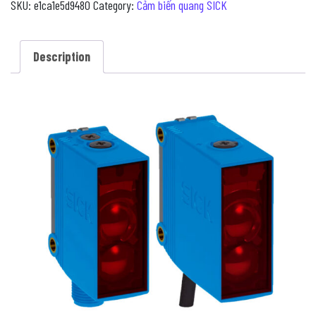
SKU:
e1ca1e5d9480
Category:
Cảm biến quang SICK
Description