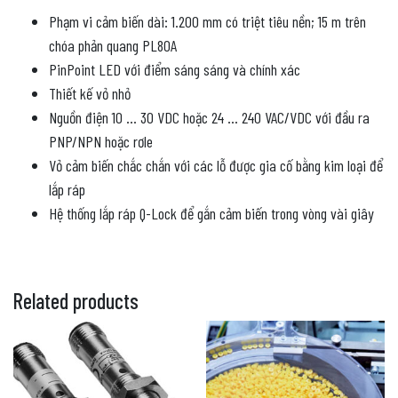
Phạm vi cảm biến dài: 1.200 mm có triệt tiêu nền; 15 m trên
chóa phản quang PL80A
PinPoint LED với điểm sáng sáng và chính xác
Thiết kế vỏ nhỏ
Nguồn điện 10 … 30 VDC hoặc 24 … 240 VAC/VDC với đầu ra
PNP/NPN hoặc rơle
Vỏ cảm biến chắc chắn với các lỗ được gia cố bằng kim loại để
lắp ráp
Hệ thống lắp ráp Q-Lock để gắn cảm biến trong vòng vài giây
Related products