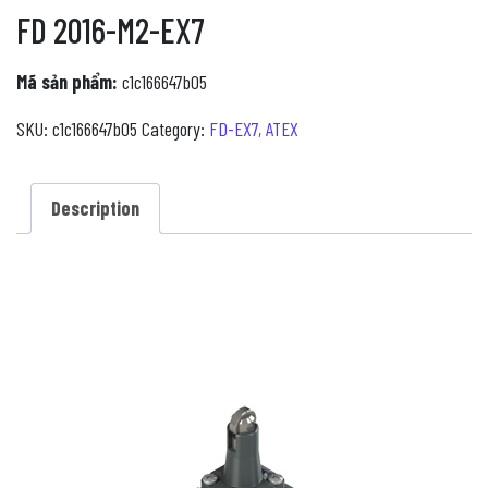
FD 2016-M2-EX7
Mã sản phẩm:
c1c166647b05
SKU:
c1c166647b05
Category:
FD-EX7, ATEX
Description