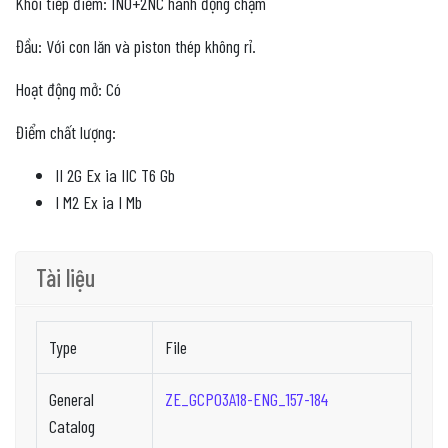
Khối tiếp điểm: 1NO+2NC hành động chậm
Đầu: Với con lăn và piston thép không rỉ.
Hoạt động mở: Có
Điểm chất lượng:
II 2G Ex ia IIC T6 Gb
I M2 Ex ia I Mb
Tài liệu
Type
File
General
ZE_GCP03A18-ENG_157-184
Catalog