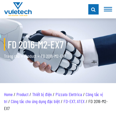
FD 2016-M2-EX7
Trang chủ
»
Product
»
FD 2016-M2-EX7
Home
/
Product
/
Thiết bị điện
/
Pizzato Elettrica
/
Công tắc vị
trí
/
Công tắc cho ứng dụng đặc biệt
/
FD-EX7, ATEX
/ FD 2016-M2-
EX7