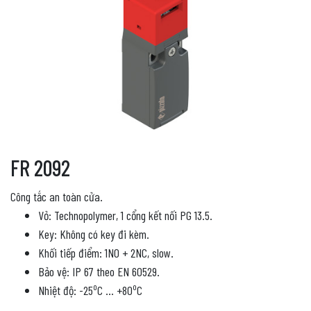
FR 2092
Công tắc an toàn cửa.
Vỏ: Technopolymer, 1 cổng kết nối PG 13.5.
Key: Không có key đi kèm.
Khối tiếp điểm: 1NO + 2NC, slow.
Bảo vệ: IP 67 theo EN 60529.
o
o
Nhiệt độ: -25
C … +80
C