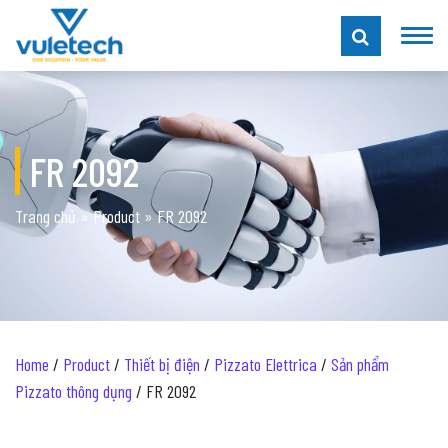
FR 2092
Trang chủ
»
Product
»
FR 2092
Home
/
Product
/
Thiết bị điện
/
Pizzato Elettrica
/
Sản phẩm
Pizzato thông dụng
/ FR 2092