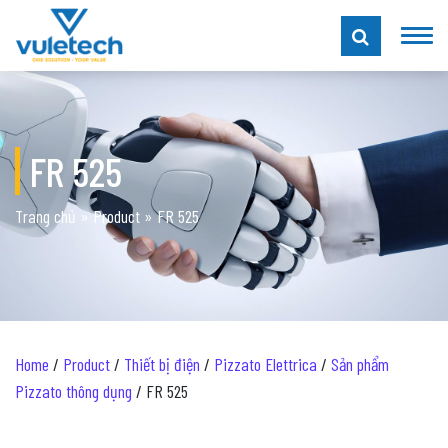
FR 525
Trang chủ
»
Product
»
FR 525
Home
/
Product
/
Thiết bị điện
/
Pizzato Elettrica
/
Sản phẩm
Pizzato thông dụng
/ FR 525