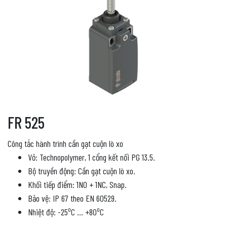
FR 525
Công tắc hành trình cần gạt cuộn lò xo
Vỏ: Technopolymer, 1 cổng kết nối PG 13.5.
Bộ truyền động: Cần gạt cuộn lò xo.
Khối tiếp điểm: 1NO + 1NC, Snap.
Bảo vệ: IP 67 theo EN 60529.
o
o
Nhiệt độ: -25
C … +80
C