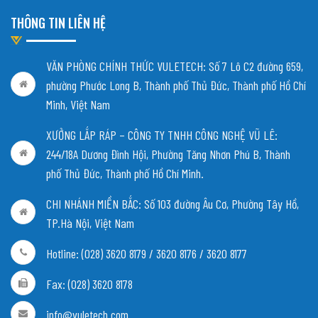
THÔNG TIN LIÊN HỆ
VĂN PHÒNG CHÍNH THỨC VULETECH: Số 7 Lô C2 đường 659,
phường Phước Long B, Thành phố Thủ Đức, Thành phố Hồ Chí
Minh, Việt Nam
XƯỞNG LẮP RÁP – CÔNG TY TNHH CÔNG NGHỆ VŨ LÊ:
244/18A Dương Đình Hội, Phường Tăng Nhơn Phú B, Thành
phố Thủ Đức, Thành phố Hồ Chí Minh.
CHI NHÁNH MIỀN BẮC:
Số 103 đường Âu Cơ, Phường Tây Hồ,
TP.Hà Nội, Việt Nam
Hotline: (028) 3620 8179 / 3620 8176 / 3620 8177
Fax: (028) 3620 8178
info@vuletech.com