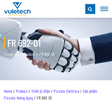
FR 692-D1
Trang chủ
»
Product
»
FR 692-D1
Home
/
Product
/
Thiết bị điện
/
Pizzato Elettrica
/
Sản phẩm
Pizzato thông dụng
/ FR 692-D1