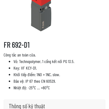
FR 692-D1
Công tắc an toàn cửa.
Vỏ: Technopolymer, 1 cổng kết nối PG 13.5.
Key: VF KEY-D1.
Khối tiếp điểm: 1NO + 1NC, slow.
Bảo vệ: IP 67 theo EN 60529.
o
o
Nhiệt độ: -25
C … +80
C
Thông số kỹ thuật