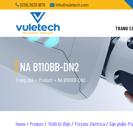
(028).3620.8179
info@vuletech.com
TRANG C
NA B110BB-DN2
Trang chủ
»
Product
»
NA B110BB-DN2
Home
/
Product
/
Thiết bị điện
/
Pizzato Elettrica
/
Sản phẩm Piz