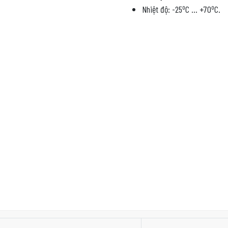
o
o
Nhiệt độ: -25
C … +70
C.