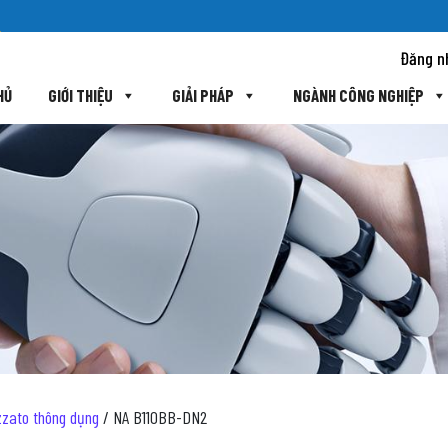
Đăng n
HỦ
GIỚI THIỆU
GIẢI PHÁP
NGÀNH CÔNG NGHIỆP
zato thông dụng
/ NA B110BB-DN2