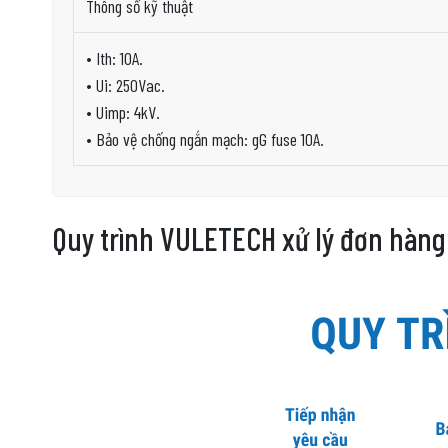
Thông số kỹ thuật
• Ith: 10A.
• Ui: 250Vac.
• Uimp: 4kV.
• Bảo vệ chống ngắn mạch: gG fuse 10A.
Quy trình VULETECH xử lý đơn hàng