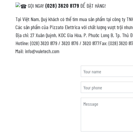
GỌI NGAY
(028) 3620 8179
ĐỂ ĐẶT HÀNG!
Tại Việt Nam, Quý khách có thể tìm mua sản phẩm tại công ty TNH
Các sản phẩm của Pizzato Elettrica với chất lượng vượt trội nhưn
Địa chỉ: 27 Xuân Quỳnh, KDC Gia Hòa, P. Phước Long B, Tp. Thủ 
Hotline: (028) 3620 8179 / 3620 8176 / 3620 8177Fax: (028) 3620 81
Mail: info@vuletech.com