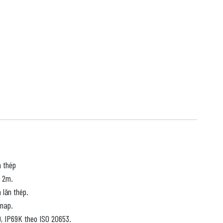
n thép
n 2m.
 lăn thép.
Snap.
, IP69K theo ISO 20653.