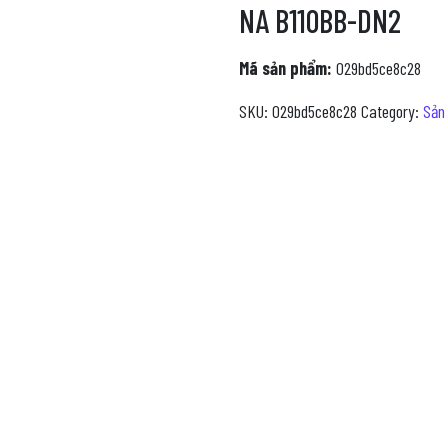
NA B110BB-DN2
Mã sản phẩm:
029bd5ce8c28
SKU:
029bd5ce8c28
Category:
Sản