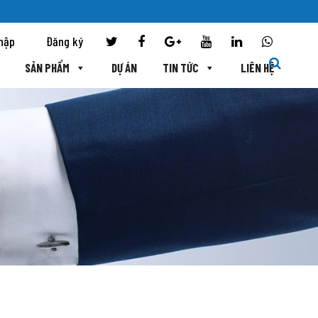
hập
Đăng ký
SẢN PHẨM
DỰ ÁN
TIN TỨC
LIÊN HỆ