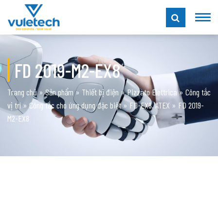
FD 2019-M2-EX8
Trang chủ
»
Sản phẩm
»
Thiết bị điện
»
Pizzato Elettrica
»
Công tắc
vị trí
»
Công tắc cho ứng dụng đặc biệt
»
FD-EX8, ATEX
»
FD 2019-
M2-EX8