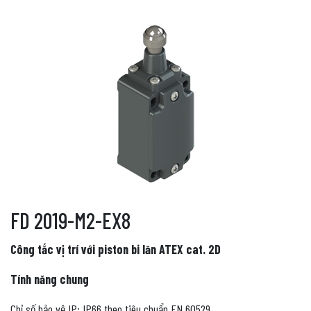
FD 2019-M2-EX8
Công tắc vị trí với piston bi lăn ATEX cat. 2D
Tính năng chung
Chỉ số bảo vệ IP: IP66 theo tiêu chuẩn EN 60529.