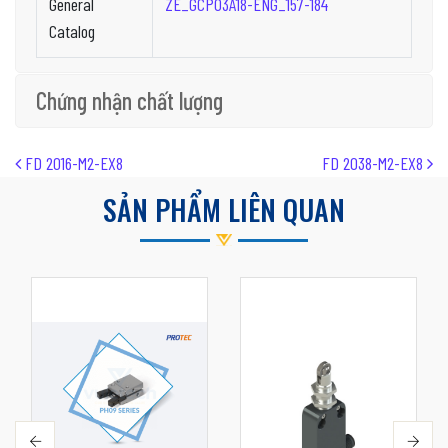
General
ZE_GCP03A18-ENG_157-184
Catalog
Chứng nhận chất lượng
Post navigation
FD 2016-M2-EX8
FD 2038-M2-EX8
SẢN PHẨM LIÊN QUAN