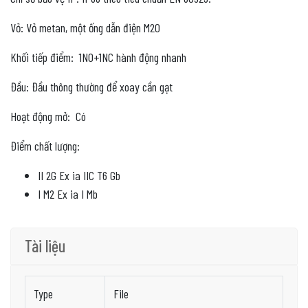
Vỏ: Vỏ metan, một ống dẫn điện M20
Khối tiếp điểm: 1NO+1NC hành động nhanh
Đầu: Đầu thông thường để xoay cần gạt
Hoạt động mở: Có
Điểm chất lượng:
II 2G Ex ia IIC T6 Gb
I M2 Ex ia I Mb
Tài liệu
Type
File