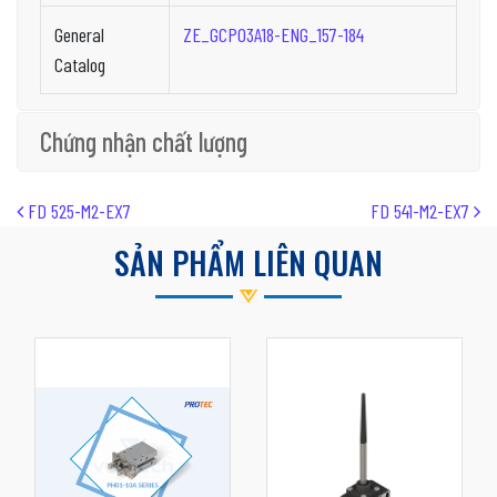
General
ZE_GCP03A18-ENG_157-184
Catalog
Chứng nhận chất lượng
Post navigation
FD 525-M2-EX7
FD 541-M2-EX7
SẢN PHẨM LIÊN QUAN