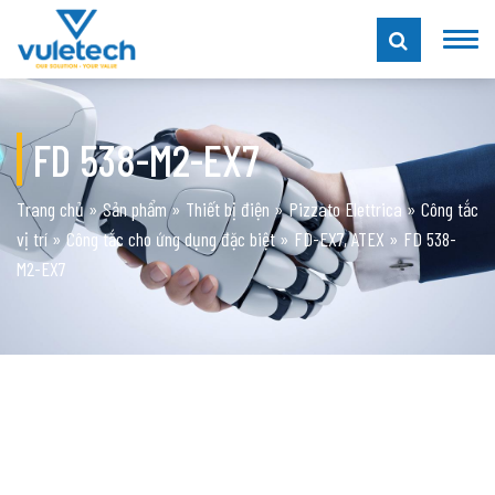
FD 538-M2-EX7
Trang chủ
»
Sản phẩm
»
Thiết bị điện
»
Pizzato Elettrica
»
Công tắc
vị trí
»
Công tắc cho ứng dụng đặc biệt
»
FD-EX7, ATEX
»
FD 538-
M2-EX7