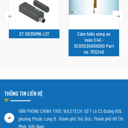
ST DD310MK-L1T
Cảm biến vùng an
toàn C4C-
SC05530A10000 Part
no. 1113240
THÔNG TIN LIÊN HỆ
VĂN PHÒNG CHÍNH THỨC VULETECH: Số 7 Lô C2 đường 659,
phường Phước Long B, Thành phố Thủ Đức, Thành phố Hồ Chí
Minh, Việt Nam