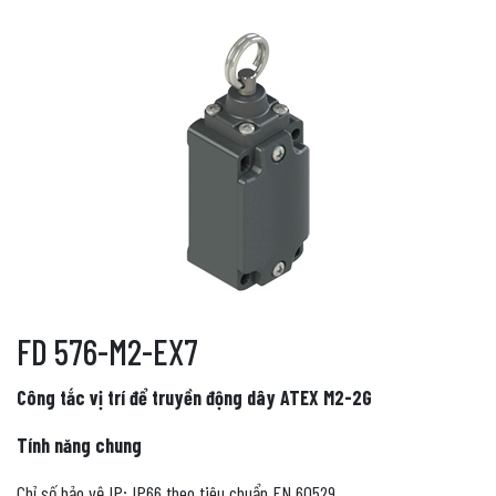
FD 576-M2-EX7
Công tắc vị trí để truyền động dây ATEX M2-2G
Tính năng chung
Chỉ số bảo vệ IP: IP66 theo tiêu chuẩn EN 60529.