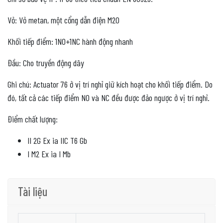
Vỏ: Vỏ metan, một cổng dẫn điện M20
Khối tiếp điểm: 1NO+1NC hành động nhanh
Đầu: Cho truyền động dây
Ghi chú: Actuator 76 ở vị trí nghỉ giữ kích hoạt cho khối tiếp điểm. Do
đó, tất cả các tiếp điểm NO và NC đều được đảo ngược ở vị trí nghỉ.
Điểm chất lượng:
II 2G Ex ia IIC T6 Gb
I M2 Ex ia I Mb
Tài liệu