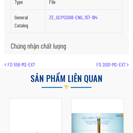
Type
File
General
ZE_GCP03A18-ENG_157-184
Catalog
Chứng nhận chất lượng
Post navigation
FD 558-M2-EX7
FD 2001-M2-EX7
SẢN PHẨM LIÊN QUAN