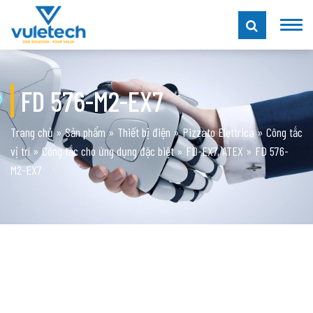
FD 576-M2-EX7
Trang chủ
»
Sản phẩm
»
Thiết bị điện
»
Pizzato Elettrica
»
Công tắc
vị trí
»
Công tắc cho ứng dụng đặc biệt
»
FD-EX7, ATEX
»
FD 576-
M2-EX7