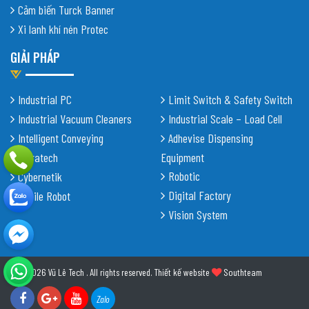
Cảm biến Turck Banner
Xi lanh khí nén Protec
GIẢI PHÁP
Industrial PC
Limit Switch & Safety Switch
Industrial Vacuum Cleaners
Industrial Scale – Load Cell
Intelligent Conveying
Adhevise Dispensing
Shiratech
Equipment
Robotic
Cybernetik
Digital Factory
Mobile Robot
Vision System
© 2026 Vũ Lê Tech . All rights reserved.
Thiết kế website
Southteam
Zalo