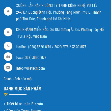
XƯỞNG LẮP RÁP – CÔNG TY TNHH CÔNG NGHỆ VŨ LÊ:
244/18A Dương Đình Hội, Phường Tăng Nhơn Phú B, Thành
phố Thủ Đức, Thành phố Hồ Chí Minh.
CHI NHÁNH MIỀN BẮC:
Số 103 đường Âu Cơ, Phường Tây Hồ,
TP.Hà Nội, Việt Nam
Hotline: (028) 3620 8179 / 3620 8176 / 3620 8177
Fax: (028) 3620 8178
info@vuletech.com
Chính sách bảo mật
DANH MỤC SẢN PHẨM
Thiết bị an toàn Pizzato
Cảm biến Turck Banner