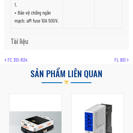
1.
• Bảo vệ chống ngắn
mạch: aM fuse 10A 500V.
Tài liệu
Post navigation
FC 351-R24
FL 651
SẢN PHẨM LIÊN QUAN