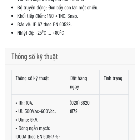
Bộ truyền động: Đòn bẩy con lăn một chiều.
Khối tiếp điểm: 1NO + 1NC, Snap.
Bảo vệ: IP 67 theo EN 60529.
o
o
Nhiệt độ: -25
C … +80
C
Thông số kỹ thuật
Thông số kỹ thuật
Đặt hàng
Tình trạng
ngay
• Ith: 10A.
(028) 3620
• Ui: 500Vac-600Vdc.
8179
• Uimp: 6kV.
• Dòng ngắn mạch:
1000A theo EN 60947-5-