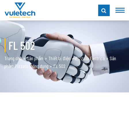
FL 502
Trang chủ
»
Sản phẩm
»
Thiết bị điện
»
Pizzato Elettrica
»
Sản
phẩm Pizzato thông dụng
»
FL 502