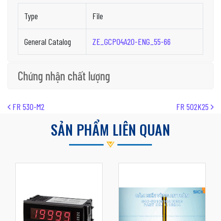
Type
File
General Catalog
ZE_GCP04A20-ENG_55-66
Chứng nhận chất lượng
Post navigation
FR 530-M2
FR 502K25
SẢN PHẨM LIÊN QUAN