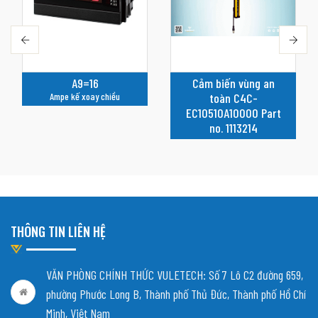
A9=16
Cảm biến vùng an
Ampe kế xoay chiều
toàn C4C-
EC10510A10000 Part
no. 1113214
THÔNG TIN LIÊN HỆ
VĂN PHÒNG CHÍNH THỨC VULETECH: Số 7 Lô C2 đường 659,
phường Phước Long B, Thành phố Thủ Đức, Thành phố Hồ Chí
Minh, Việt Nam