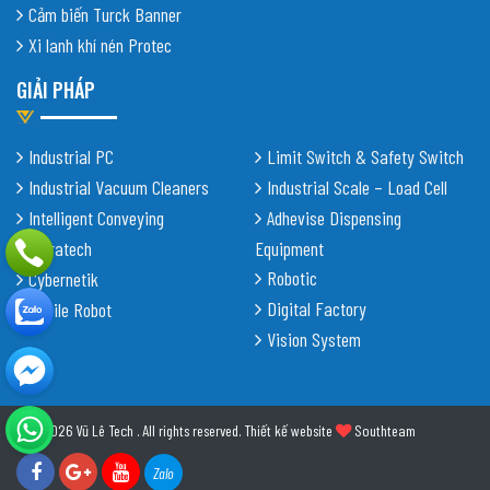
Cảm biến Turck Banner
Xi lanh khí nén Protec
GIẢI PHÁP
Industrial PC
Limit Switch & Safety Switch
Industrial Vacuum Cleaners
Industrial Scale – Load Cell
Intelligent Conveying
Adhevise Dispensing
Shiratech
Equipment
Robotic
Cybernetik
Digital Factory
Mobile Robot
Vision System
© 2026 Vũ Lê Tech . All rights reserved.
Thiết kế website
Southteam
Zalo