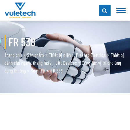
FR 538
Trang chủ
»
Sản phẩm
»
Thiết bị điện
»
Pizzato Elettrica
»
Thiết bị
dành cho ngành thang máy - Lift Devices
»
Công tắc vị trí cho ứng
dụng thường
»
Sê-ri FR
»
FR 538