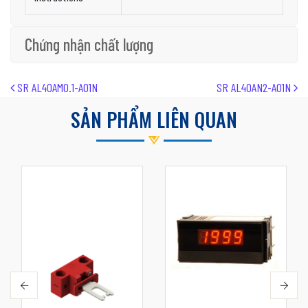
Chứng nhận chất lượng
Post navigation
SR AL40AM0.1-A01N
SR AL40AN2-A01N
SẢN PHẨM LIÊN QUAN