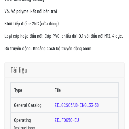
Vỏ: Vỏ polyme, kết nối bên trái
Khối tiếp điểm: 2NC (cửa đóng)
Loại cáp hoặc đầu nối: Cáp PVC, chiều dài 0.1 với đầu nối M12, 4 cực.
Bộ truyền động: Khoảng cách bộ truyền động 5mm
Tài liệu
Type
File
General Catalog
ZE_GCS03A18-ENG_33-38
Operating
ZE_FOG50-EU
instructions