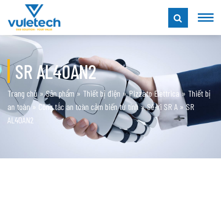
SR AL40AN2
Trang chủ
»
Sản phẩm
»
Thiết bị điện
»
Pizzato Elettrica
»
Thiết bị
an toàn
»
Công tắc an toàn cảm biến từ tính
»
Sê-ri SR A
»
SR
AL40AN2