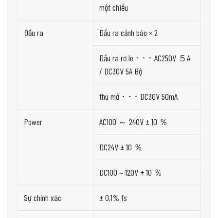
một chiều
Đầu ra
Đầu ra cảnh báo × 2
Đầu ra rơ le ･ ･ ･ AC250V ５A
/ DC30V 5A Bộ
thu mở ･ ･ ･ DC30V 50mA
Power
AC100 ～ 240V ± 10 ％
DC24V ± 10 ％
DC100 ~ 120V ± 10 ％
Sự chính xác
± 0,1% fs