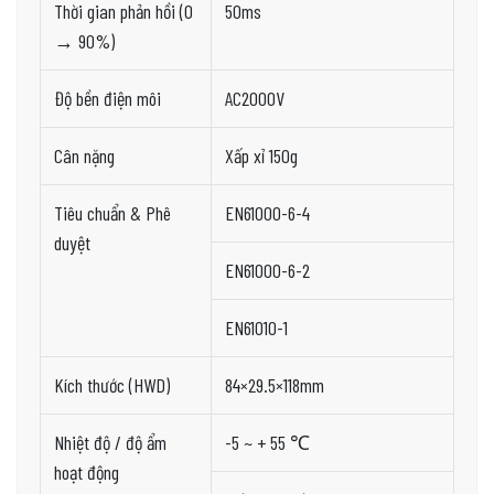
Thời gian phản hồi (0
50ms
→ 90%)
Độ bền điện môi
AC2000V
Cân nặng
Xấp xỉ 150g
Tiêu chuẩn & Phê
EN61000-6-4
duyệt
EN61000-6-2
EN61010-1
Kích thước (HWD)
84×29.5×118mm
Nhiệt độ / độ ẩm
-5 ~ + 55 ℃
hoạt động