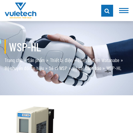
WSP-HL
Trang chủ
»
Sản phẩm
»
Thiết bị điện
»
Thiết bị điện Watanabe
»
Bộ chuyển đổi tín hiệu
»
Sê-ri WSP
»
Bộ cài cảnh báo
»
WSP-HL