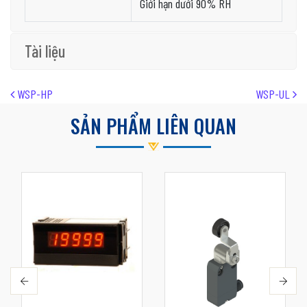
Giới hạn dưới 90% RH
Tài liệu
Post navigation
WSP-HP
WSP-UL
SẢN PHẨM LIÊN QUAN