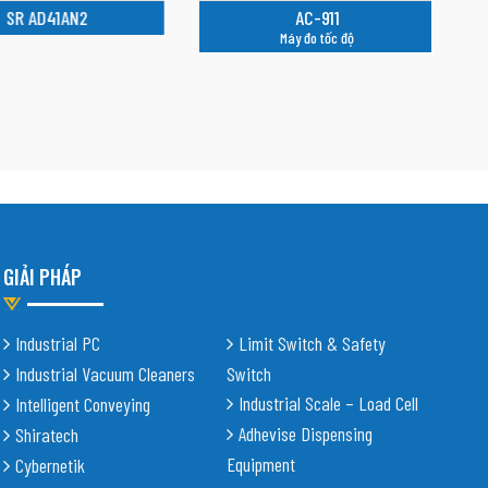
R AD41AN2
AC-911
Máy đo tốc độ
C
GIẢI PHÁP
Industrial PC
Limit Switch & Safety
Industrial Vacuum Cleaners
Switch
Industrial Scale – Load Cell
Intelligent Conveying
Adhevise Dispensing
Shiratech
Equipment
Cybernetik