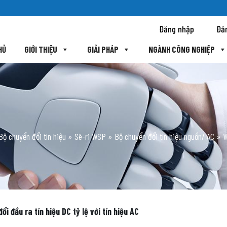
Đăng nhập
Đă
HỦ
GIỚI THIỆU
GIẢI PHÁP
NGÀNH CÔNG NGHIỆP
Bộ chuyển đổi tín hiệu
»
Sê-ri WSP
»
Bộ chuyển đổi tín hiệu nguồn/ AC
»
i đầu ra tín hiệu DC tỷ lệ với tín hiệu AC