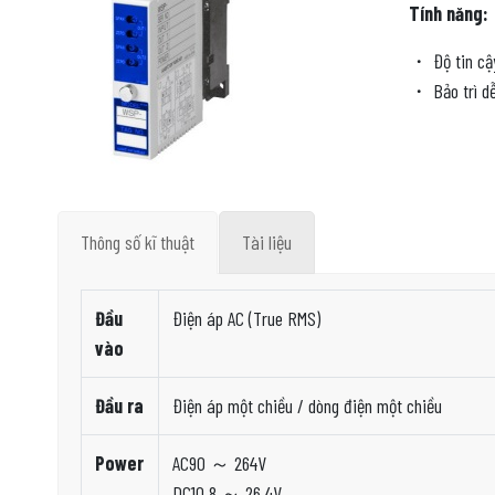
Tính năng:
・ Độ tin cậy
・ Bảo trì dễ
Thông số kĩ thuật
Tài liệu
Đầu
Điện áp AC (True RMS)
vào
Đầu ra
Điện áp một chiều / dòng điện một chiều
Power
AC90 ～ 264V
DC10.8 ～ 26.4V