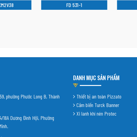
2V38
FD 531-1
S
DANH MỤC SẢN PHẨM
9, phường Phước Long B, Thành
Thiết bị an toàn Pizzato
Cảm biến Turck Banner
Xi lanh khí nén Protec
18A Dương Đình Hội, Phường
Minh.