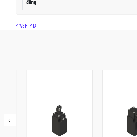
động
Post navigation
WSP-PTA