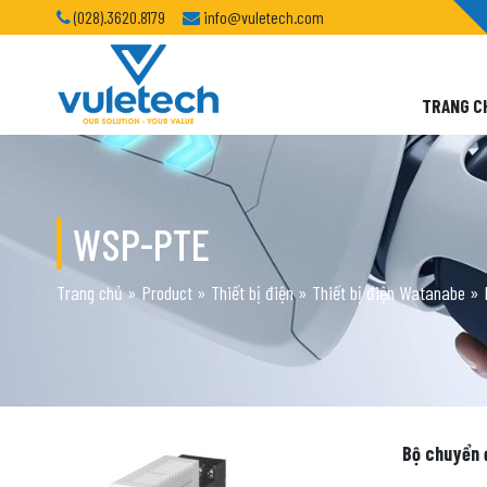
(028).3620.8179
info@vuletech.com
TRANG C
WSP-PTE
Trang chủ
»
Product
»
Thiết bị điện
»
Thiết bị điện Watanabe
»
Bộ chuyển đổ