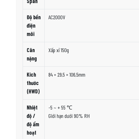
Span
Độ bền
AC2000V
điện
môi
Cân
Xấp xỉ 150g
nặng
Kích
84 × 29,5 × 106,5mm
thước
(HWD)
Nhiệt
-5 ~ + 55 ℃
độ /
Giới hạn dưới 90% RH
độ ẩm
hoạt