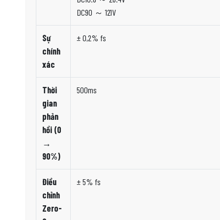
DC90 ～ 121V
Sự
± 0,2% fs
chính
xác
Thời
500ms
gian
phản
hồi (0
→
90%)
Điều
± 5% fs
chỉnh
Zero-