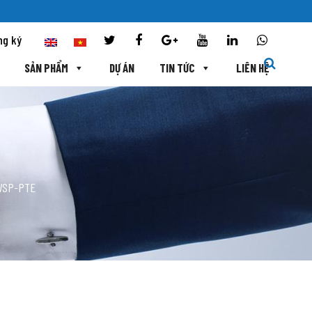
ng ký
SẢN PHẨM
DỰ ÁN
TIN TỨC
LIÊN HỆ
WSP-PTE