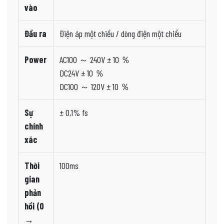
vào
Đầu ra
Điện áp một chiều / dòng điện một chiều
Power
AC100 ～ 240V ± 10 ％
DC24V ± 10 ％
DC100 ～ 120V ± 10 ％
Sự
± 0,1% fs
chính
xác
Thời
100ms
gian
phản
hồi (0
→