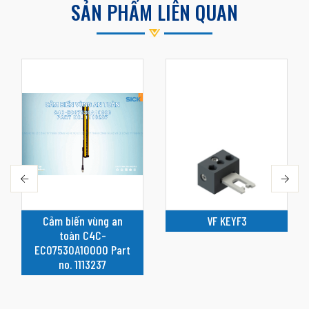
SẢN PHẨM LIÊN QUAN
Cảm biến vùng an
VF KEYF3
toàn C4C-
EC07530A10000 Part
no. 1113237