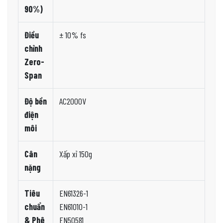
90%)
Điều
± 10% fs
chỉnh
Zero-
Span
Độ bền
AC2000V
điện
môi
Cân
Xấp xỉ 150g
nặng
Tiêu
EN61326-1
chuẩn
EN61010-1
& Phê
EN50581