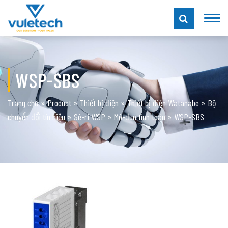
WSP-SBS
Trang chủ
»
Product
»
Thiết bị điện
»
Thiết bị điện Watanabe
»
Bộ
chuyển đổi tín hiệu
»
Sê-ri WSP
»
Mô-đun tính toán
»
WSP-SBS