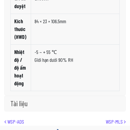
duyệt
Kích
84 × 23 × 106,5mm
thước
(HWD)
Nhiệt
-5 ~ + 55 ℃
độ /
Giới hạn dưới 90% RH
độ ẩm
hoạt
động
Tài liệu
Post navigation
WSP-ADS
WSP-MLS