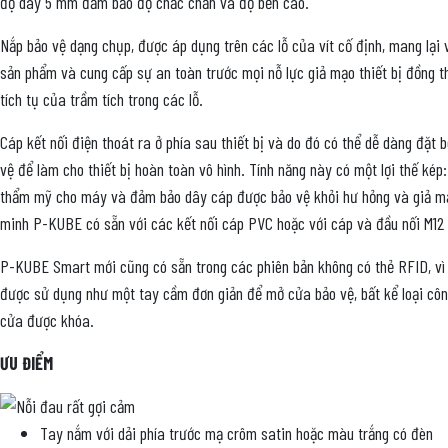
độ dày 5 mm đảm bảo độ chắc chắn và độ bền cao.
Nắp bảo vệ dạng chụp, được áp dụng trên các lỗ của vít cố định, mang lại
sản phẩm và cung cấp sự an toàn trước mọi nỗ lực giả mạo thiết bị đồng t
tích tụ của trầm tích trong các lỗ.
Cáp kết nối điện thoát ra ở phía sau thiết bị và do đó có thể dễ dàng đặt 
vệ để làm cho thiết bị hoàn toàn vô hình. Tính năng này có một lợi thế kép:
thẩm mỹ cho máy và đảm bảo dây cáp được bảo vệ khỏi hư hỏng và giả m
minh P-KUBE có sẵn với các kết nối cáp PVC hoặc với cáp và đầu nối M12 
P-KUBE Smart mới cũng có sẵn trong các phiên bản không có thẻ RFID, vì 
được sử dụng như một tay cầm đơn giản để mở cửa bảo vệ, bất kể loại cô
cửa được khóa.
ƯU ĐIỂM
Tay nắm với dải phía trước mạ crôm satin hoặc màu trắng có đèn