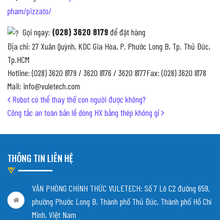
pham/pizzato/
Gọi ngay:
(028) 3620 8179
để đặt hàng
Địa chỉ: 27 Xuân Quỳnh, KDC Gia Hòa, P. Phước Long B, Tp. Thủ Đức,
Tp.HCM
Hotline: (028) 3620 8179 / 3620 8176 / 3620 8177Fax: (028) 3620 8178
Mail: info@vuletech.com
Post navigation
Robot có thể thay thế con người được không?
Công tắc an toàn bản lề dòng HX bằng thép không gỉ
THÔNG TIN LIÊN HỆ
VĂN PHÒNG CHÍNH THỨC VULETECH: Số 7 Lô C2 đường 659,
phường Phước Long B, Thành phố Thủ Đức, Thành phố Hồ Chí
Minh, Việt Nam