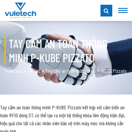
TAY CẦM AN TOÀN THÔNG
MINH P-KUBE PIZZATO
Trang chủ
»
Tin tức
»
Tay cầm an toàn thông minh P-KUBE Pizzato
Tay cầm an toàn thông minh P-KUBE Pizzato kết hợp với cảm biến an
toàn RFID dòng ST, có thể tạo ra một hệ thống khóa liên động hiện đại,
hiệu quả cho tất cả các nhân viên bảo vệ trên máy móc mà không cần
quán tính.