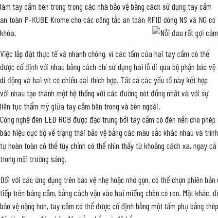
làm tay cầm bên trong trong các nhà bảo vệ bằng cách sử dụng tay cầm
an toàn P-KUBE Krome cho các công tắc an toàn RFID dòng NS và NG có
khóa.
Việc lắp đặt thực tế và nhanh chóng, vì các tấm của hai tay cầm có thể
được cố định với nhau bằng cách chỉ sử dụng hai lỗ đi qua bộ phận bảo vệ
di động và hai vít có chiều dài thích hợp. Tất cả các yếu tố này kết hợp
với nhau tạo thành một hệ thống với các đường nét đồng nhất và với sự
liên tục thẩm mỹ giữa tay cầm bên trong và bên ngoài.
Công nghệ đèn LED RGB được đặc trưng bởi tay cầm có đèn nền cho phép
báo hiệu cục bộ về trạng thái bảo vệ bằng các màu sắc khác nhau và trình
tự hoàn toàn có thể tùy chỉnh có thể nhìn thấy từ khoảng cách xa, ngay cả
trong môi trường sáng.
Đối với các ứng dụng trên bảo vệ nhẹ hoặc nhỏ gọn, có thể chọn phiên bản 
tiếp trên báng cầm, bằng cách vặn vào hai miếng chèn có ren. Mặt khác, đ
bảo vệ nặng hơn, tay cầm có thể được cố định bằng một tấm phụ bằng thép