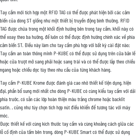
Tay cầm mới tích hợp một RFID TAG có thể được phát hiện bởi các cảm
biến của dòng ST giống như một thiết bị truyền động bình thường. RFID
TAG được chứa trong một khối định hướng bên trong tay cầm, khối này có
thể xoay theo ba hướng, để luôn có thể được định hướng chính xác về phía
cảm biến ST. Điều này làm cho tay cầm phù hợp với bất kỳ cài đặt nào;
Tay cầm an toàn thông minh P-KUBE có thể được sử dụng trên cửa bản lề
hoặc cửa trượt mở sang phải hoặc sang trái và có thể được lắp theo chiều
ngang hoặc chiều dọc tùy theo nhu cầu của từng khách hàng.
Tay cầm P-KUBE Krome được đánh giá cao nhờ thiết kế tiện dụng, hiện
đại, phần bổ sung mới nhất cho dòng P-KUBE có cùng kiểu tay cầm với dải
phía trước, có sẵn các lớp hoàn thiện màu trắng chrome hoặc backlit
satin. , cũng như tùy chọn tích hợp nút điều khiển để tương tác với máy
móc.
Được thiết kế với cùng kích thước tay cầm và cùng khoảng cách giữa các
lỗ cố định của tấm bên trong, dòng P-KUBE Smart có thể được sử dụng