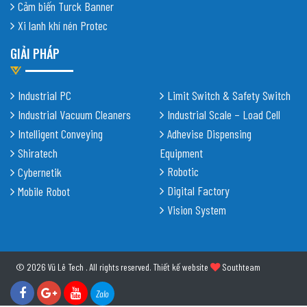
Cảm biến Turck Banner
Xi lanh khí nén Protec
GIẢI PHÁP
Industrial PC
Limit Switch & Safety Switch
Industrial Vacuum Cleaners
Industrial Scale – Load Cell
Intelligent Conveying
Adhevise Dispensing
Shiratech
Equipment
Robotic
Cybernetik
Digital Factory
Mobile Robot
Vision System
© 2026 Vũ Lê Tech . All rights reserved.
Thiết kế website
Southteam
Zalo